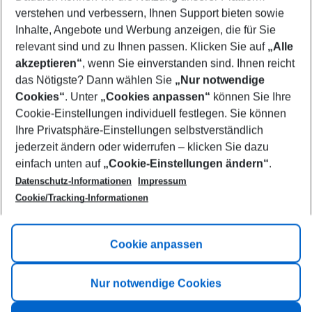
Who will travel
verstehen und verbessern, Ihnen Support bieten sowie
2 adults
No children
Inhalte, Angebote und Werbung anzeigen, die für Sie
relevant sind und zu Ihnen passen. Klicken Sie auf
„Alle
Show more filter
akzeptieren“
, wenn Sie einverstanden sind. Ihnen reicht
das Nötigste? Dann wählen Sie
„Nur notwendige
Cookies“
. Unter
„Cookies anpassen“
können Sie Ihre
Cookie-Einstellungen individuell festlegen. Sie können
Ihre Privatsphäre-Einstellungen selbstverständlich
jederzeit ändern oder widerrufen – klicken Sie dazu
Footer
einfach unten auf
„Cookie-Einstellungen ändern“
.
Footer navigation
Title A
Datenschutz-Informationen
Impressum
Cookie/Tracking-Informationen
Link A
Title B
Link A
Cookie anpassen
Title C
Link A
Nur notwendige Cookies