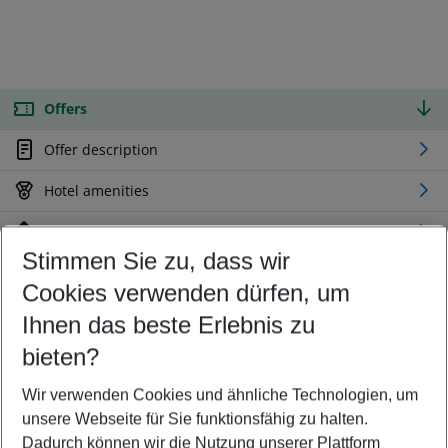
Offers
Offer description
Hotel amenities
Location
Stimmen Sie zu, dass wir
Cookies verwenden dürfen, um
Customize your offer
Find the perfect deal which suits your best
Ihnen das beste Erlebnis zu
Your departure airport
bieten?
Any airport
Wir verwenden Cookies und ähnliche Technologien, um
Select your date range
unsere Webseite für Sie funktionsfähig zu halten.
10/08/26
–
08/08/27
5-8 nights
Dadurch können wir die Nutzung unserer Plattform