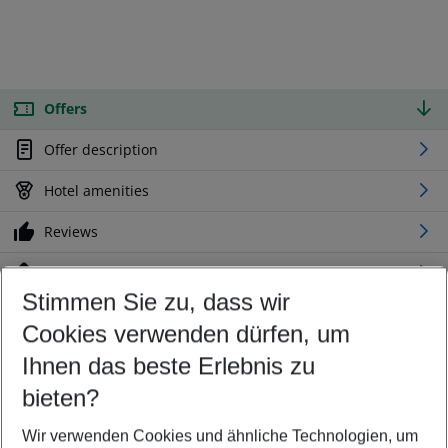
Offers
Offer description
Hotel amenities
Reviews
Location
Stimmen Sie zu, dass wir
Cookies verwenden dürfen, um
Customize your offer
Find the perfect deal which suits your best
Ihnen das beste Erlebnis zu
Your departure airport
bieten?
Any airport
Wir verwenden Cookies und ähnliche Technologien, um
Select your date range