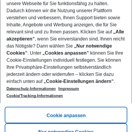
unsere Webseite für Sie funktionsfähig zu halten.
11/08/26
–
09/08/27
5-8 nights
Dadurch können wir die Nutzung unserer Plattform
Who will travel
verstehen und verbessern, Ihnen Support bieten sowie
2 adults
No children
Inhalte, Angebote und Werbung anzeigen, die für Sie
relevant sind und zu Ihnen passen. Klicken Sie auf
„Alle
Show more filter
akzeptieren“
, wenn Sie einverstanden sind. Ihnen reicht
das Nötigste? Dann wählen Sie
„Nur notwendige
Cookies“
. Unter
„Cookies anpassen“
können Sie Ihre
Cookie-Einstellungen individuell festlegen. Sie können
Ihre Privatsphäre-Einstellungen selbstverständlich
jederzeit ändern oder widerrufen – klicken Sie dazu
Footer
einfach unten auf
„Cookie-Einstellungen ändern“
.
Footer navigation
Title A
Datenschutz-Informationen
Impressum
Cookie/Tracking-Informationen
Link A
Title B
Link A
Cookie anpassen
Title C
Link A
Nur notwendige Cookies