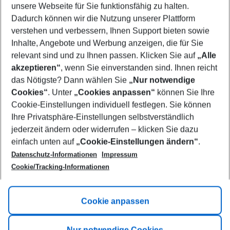
unsere Webseite für Sie funktionsfähig zu halten.
11/08/26
–
09/08/27
5-8 nights
Dadurch können wir die Nutzung unserer Plattform
Who will travel
verstehen und verbessern, Ihnen Support bieten sowie
2 adults
No children
Inhalte, Angebote und Werbung anzeigen, die für Sie
relevant sind und zu Ihnen passen. Klicken Sie auf
„Alle
Show more filter
akzeptieren“
, wenn Sie einverstanden sind. Ihnen reicht
das Nötigste? Dann wählen Sie
„Nur notwendige
Cookies“
. Unter
„Cookies anpassen“
können Sie Ihre
Cookie-Einstellungen individuell festlegen. Sie können
Ihre Privatsphäre-Einstellungen selbstverständlich
jederzeit ändern oder widerrufen – klicken Sie dazu
Footer
einfach unten auf
„Cookie-Einstellungen ändern“
.
Footer navigation
Title A
Datenschutz-Informationen
Impressum
Cookie/Tracking-Informationen
Link A
Title B
Link A
Cookie anpassen
Title C
Link A
Nur notwendige Cookies