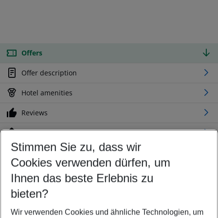
Offers
Offer description
Hotel amenities
Reviews
Location
Stimmen Sie zu, dass wir
Cookies verwenden dürfen, um
Customize your offer
Find the perfect deal which suits your best
Ihnen das beste Erlebnis zu
Your departure airport
bieten?
Any airport
Wir verwenden Cookies und ähnliche Technologien, um
Select your date range