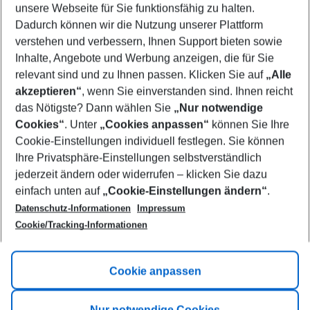
unsere Webseite für Sie funktionsfähig zu halten.
11/08/26
–
09/08/27
5-8 nights
Dadurch können wir die Nutzung unserer Plattform
Who will travel
verstehen und verbessern, Ihnen Support bieten sowie
2 adults
No children
Inhalte, Angebote und Werbung anzeigen, die für Sie
relevant sind und zu Ihnen passen. Klicken Sie auf
„Alle
Show more filter
akzeptieren“
, wenn Sie einverstanden sind. Ihnen reicht
das Nötigste? Dann wählen Sie
„Nur notwendige
Cookies“
. Unter
„Cookies anpassen“
können Sie Ihre
Cookie-Einstellungen individuell festlegen. Sie können
Ihre Privatsphäre-Einstellungen selbstverständlich
jederzeit ändern oder widerrufen – klicken Sie dazu
Footer
einfach unten auf
„Cookie-Einstellungen ändern“
.
Footer navigation
Title A
Datenschutz-Informationen
Impressum
Cookie/Tracking-Informationen
Link A
Title B
Link A
Cookie anpassen
Title C
Link A
Nur notwendige Cookies