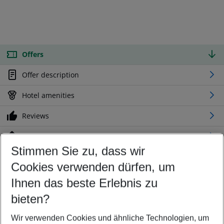
Offers
Offer description
Hotel amenities
Reviews
Location
Stimmen Sie zu, dass wir
Cookies verwenden dürfen, um
Customize your offer
Find the perfect deal which suits your best
Ihnen das beste Erlebnis zu
Your departure airport
bieten?
Any airport
Wir verwenden Cookies und ähnliche Technologien, um
Select your date range