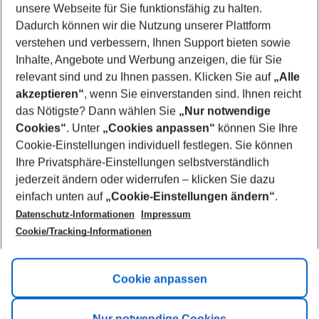
unsere Webseite für Sie funktionsfähig zu halten.
11/08/26
–
09/08/27
5-8 nights
Dadurch können wir die Nutzung unserer Plattform
Who will travel
verstehen und verbessern, Ihnen Support bieten sowie
2 adults
No children
Inhalte, Angebote und Werbung anzeigen, die für Sie
relevant sind und zu Ihnen passen. Klicken Sie auf
„Alle
Show more filter
akzeptieren“
, wenn Sie einverstanden sind. Ihnen reicht
das Nötigste? Dann wählen Sie
„Nur notwendige
Cookies“
. Unter
„Cookies anpassen“
können Sie Ihre
Cookie-Einstellungen individuell festlegen. Sie können
Ihre Privatsphäre-Einstellungen selbstverständlich
jederzeit ändern oder widerrufen – klicken Sie dazu
Footer
einfach unten auf
„Cookie-Einstellungen ändern“
.
Footer navigation
Title A
Datenschutz-Informationen
Impressum
Cookie/Tracking-Informationen
Link A
Title B
Link A
Cookie anpassen
Title C
Link A
Nur notwendige Cookies