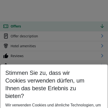
Offers
Offer description
Hotel amenities
Reviews
Location
Stimmen Sie zu, dass wir
Cookies verwenden dürfen, um
Customize your offer
Find the perfect deal which suits your best
Ihnen das beste Erlebnis zu
Your departure airport
bieten?
Any airport
Wir verwenden Cookies und ähnliche Technologien, um
Select your date range