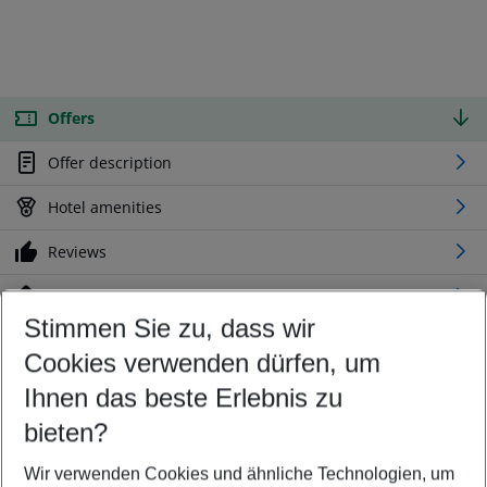
Offers
Offer description
Hotel amenities
Reviews
Location
Stimmen Sie zu, dass wir
Cookies verwenden dürfen, um
Customize your offer
Find the perfect deal which suits your best
Ihnen das beste Erlebnis zu
Your departure airport
bieten?
Any airport
Wir verwenden Cookies und ähnliche Technologien, um
Select your date range