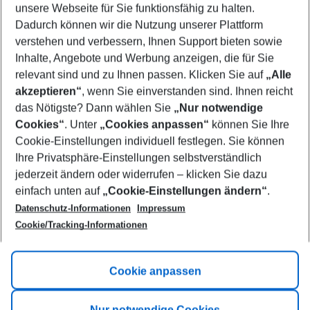
unsere Webseite für Sie funktionsfähig zu halten.
10/08/26
–
08/08/27
5-8 nights
Dadurch können wir die Nutzung unserer Plattform
Who will travel
verstehen und verbessern, Ihnen Support bieten sowie
2 adults
No children
Inhalte, Angebote und Werbung anzeigen, die für Sie
relevant sind und zu Ihnen passen. Klicken Sie auf
„Alle
Show more filter
akzeptieren“
, wenn Sie einverstanden sind. Ihnen reicht
das Nötigste? Dann wählen Sie
„Nur notwendige
Cookies“
. Unter
„Cookies anpassen“
können Sie Ihre
Cookie-Einstellungen individuell festlegen. Sie können
Ihre Privatsphäre-Einstellungen selbstverständlich
jederzeit ändern oder widerrufen – klicken Sie dazu
Footer
einfach unten auf
„Cookie-Einstellungen ändern“
.
Footer navigation
Title A
Datenschutz-Informationen
Impressum
Cookie/Tracking-Informationen
Link A
Title B
Link A
Cookie anpassen
Title C
Link A
Nur notwendige Cookies