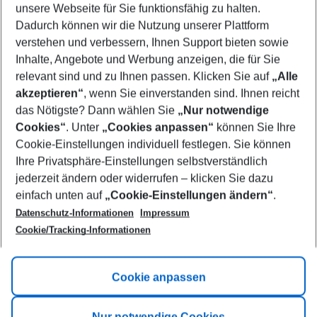
unsere Webseite für Sie funktionsfähig zu halten.
09/08/26
–
07/08/27
5-8 nights
Dadurch können wir die Nutzung unserer Plattform
Who will travel
verstehen und verbessern, Ihnen Support bieten sowie
2 adults
No children
Inhalte, Angebote und Werbung anzeigen, die für Sie
relevant sind und zu Ihnen passen. Klicken Sie auf
„Alle
Show more filter
akzeptieren“
, wenn Sie einverstanden sind. Ihnen reicht
das Nötigste? Dann wählen Sie
„Nur notwendige
Cookies“
. Unter
„Cookies anpassen“
können Sie Ihre
Cookie-Einstellungen individuell festlegen. Sie können
Ihre Privatsphäre-Einstellungen selbstverständlich
jederzeit ändern oder widerrufen – klicken Sie dazu
Footer
einfach unten auf
„Cookie-Einstellungen ändern“
.
Footer navigation
Title A
Datenschutz-Informationen
Impressum
Cookie/Tracking-Informationen
Link A
Title B
Link A
Cookie anpassen
Title C
Link A
Nur notwendige Cookies