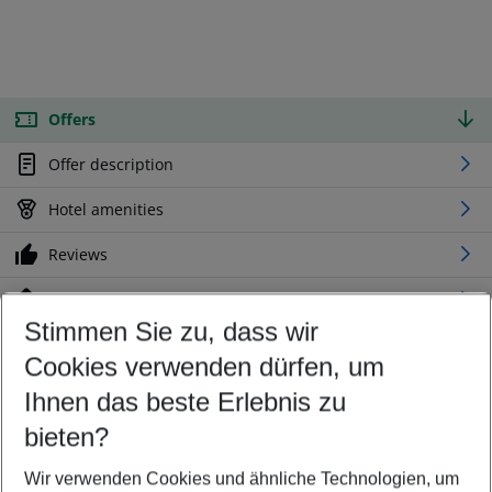
Offers
Offer description
Hotel amenities
Reviews
Location
Stimmen Sie zu, dass wir
Cookies verwenden dürfen, um
Customize your offer
Find the perfect deal which suits your best
Ihnen das beste Erlebnis zu
Your departure airport
bieten?
Any airport
Wir verwenden Cookies und ähnliche Technologien, um
Select your date range