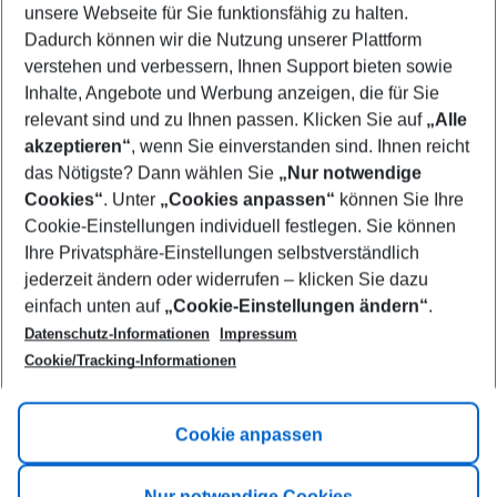
unsere Webseite für Sie funktionsfähig zu halten.
09/08/26
–
07/08/27
5-8 nights
Dadurch können wir die Nutzung unserer Plattform
Who will travel
verstehen und verbessern, Ihnen Support bieten sowie
2 adults
No children
Inhalte, Angebote und Werbung anzeigen, die für Sie
relevant sind und zu Ihnen passen. Klicken Sie auf
„Alle
Show more filter
akzeptieren“
, wenn Sie einverstanden sind. Ihnen reicht
das Nötigste? Dann wählen Sie
„Nur notwendige
Cookies“
. Unter
„Cookies anpassen“
können Sie Ihre
Cookie-Einstellungen individuell festlegen. Sie können
Ihre Privatsphäre-Einstellungen selbstverständlich
jederzeit ändern oder widerrufen – klicken Sie dazu
Footer
einfach unten auf
„Cookie-Einstellungen ändern“
.
Footer navigation
Title A
Datenschutz-Informationen
Impressum
Cookie/Tracking-Informationen
Link A
Title B
Link A
Cookie anpassen
Title C
Link A
Nur notwendige Cookies