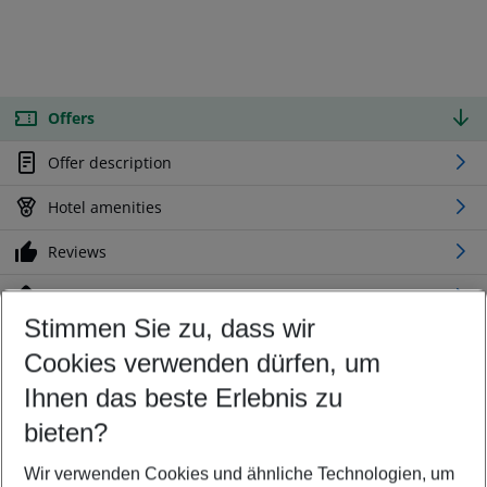
Offers
Offer description
Hotel amenities
Reviews
Location
Stimmen Sie zu, dass wir
Cookies verwenden dürfen, um
Customize your offer
Find the perfect deal which suits your best
Ihnen das beste Erlebnis zu
Your departure airport
bieten?
Any airport
Wir verwenden Cookies und ähnliche Technologien, um
Select your date range