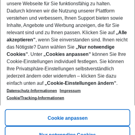
unsere Webseite für Sie funktionsfähig zu halten.
11/08/26
–
09/08/27
5-8 nights
Dadurch können wir die Nutzung unserer Plattform
Who will travel
verstehen und verbessern, Ihnen Support bieten sowie
2 adults
No children
Inhalte, Angebote und Werbung anzeigen, die für Sie
relevant sind und zu Ihnen passen. Klicken Sie auf
„Alle
Show more filter
akzeptieren“
, wenn Sie einverstanden sind. Ihnen reicht
das Nötigste? Dann wählen Sie
„Nur notwendige
Cookies“
. Unter
„Cookies anpassen“
können Sie Ihre
Cookie-Einstellungen individuell festlegen. Sie können
Ihre Privatsphäre-Einstellungen selbstverständlich
jederzeit ändern oder widerrufen – klicken Sie dazu
Footer
einfach unten auf
„Cookie-Einstellungen ändern“
.
Footer navigation
Title A
Datenschutz-Informationen
Impressum
Cookie/Tracking-Informationen
Link A
Title B
Link A
Cookie anpassen
Title C
Link A
Nur notwendige Cookies