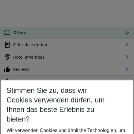
Offers
Offer description
Hotel amenities
Reviews
Location
Stimmen Sie zu, dass wir
Cookies verwenden dürfen, um
Customize your offer
Find the perfect deal which suits your best
Ihnen das beste Erlebnis zu
Your departure airport
bieten?
Any airport
Wir verwenden Cookies und ähnliche Technologien, um
Select your date range