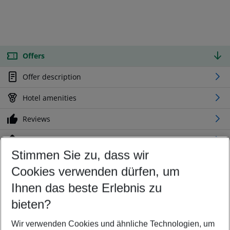
Offers
Offer description
Hotel amenities
Reviews
Location
Stimmen Sie zu, dass wir
Cookies verwenden dürfen, um
Customize your offer
Find the perfect deal which suits your best
Ihnen das beste Erlebnis zu
Your departure airport
bieten?
Any airport
Wir verwenden Cookies und ähnliche Technologien, um
Select your date range