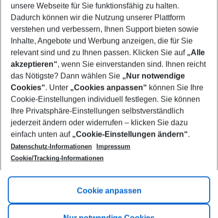
unsere Webseite für Sie funktionsfähig zu halten.
09/08/26
–
07/08/27
5-8 nights
Dadurch können wir die Nutzung unserer Plattform
Who will travel
verstehen und verbessern, Ihnen Support bieten sowie
2 adults
No children
Inhalte, Angebote und Werbung anzeigen, die für Sie
relevant sind und zu Ihnen passen. Klicken Sie auf
„Alle
Show more filter
akzeptieren“
, wenn Sie einverstanden sind. Ihnen reicht
das Nötigste? Dann wählen Sie
„Nur notwendige
Cookies“
. Unter
„Cookies anpassen“
können Sie Ihre
Cookie-Einstellungen individuell festlegen. Sie können
Ihre Privatsphäre-Einstellungen selbstverständlich
jederzeit ändern oder widerrufen – klicken Sie dazu
Footer
einfach unten auf
„Cookie-Einstellungen ändern“
.
Footer navigation
Title A
Datenschutz-Informationen
Impressum
Cookie/Tracking-Informationen
Link A
Title B
Link A
Cookie anpassen
Title C
Link A
Nur notwendige Cookies