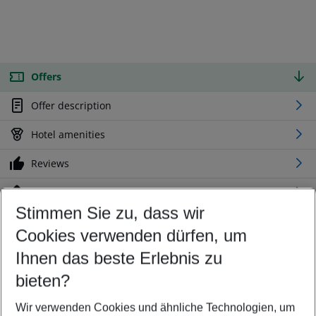
Offers
Offer description
Hotel amenities
Reviews
Location
Stimmen Sie zu, dass wir
Cookies verwenden dürfen, um
Customize your offer
Find the perfect deal which suits your best
Ihnen das beste Erlebnis zu
Your departure airport
bieten?
Any airport
Wir verwenden Cookies und ähnliche Technologien, um
Select your date range