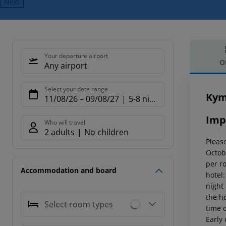
Next
Your departure airport
O
Any airport
Offe
Select your date range
Kym
11/08/26
–
09/08/27
5-8 nights
Imp
Who will travel
2 adults
No children
Please
Octob
per r
Accommodation and board
hotel
night
the ho
Select room types
time o
Early 