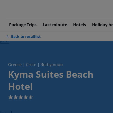
Package Trips
Last minute
Hotels
Holiday h
Back to resultlist
ious
Greece | Crete | Rethymnon
Kyma Suites Beach
Hotel
4.5