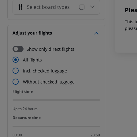
Select board types
Ple
This t
pleas
Adjust your flights
Show only direct flights
All flights
Incl. checked luggage
Without checked luggage
Flight time
Flight time
Up to 24 hours
Departure time
Departure time
00:00
23:59