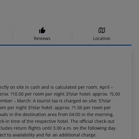
Reviews
Location
ctly on site in cash and is calculated per room.
April –
prox. ?10.00 per room per night
3?star hotel: approx. ?5.00
mber – March:
A tourist tax is charged on site:
5?star
oom per night
3?star hotel: approx. ?1.50 per room per
vals in the destination area from 04:00 in the morning,
ck-in time of the respective hotel. The official check-out
ludes return flights until 3.00 a.m. on the following day.
ct to availability and for an additional charge.