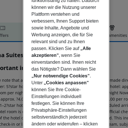
funktionsfähig zu halten. Dadurch
können wir die Nutzung unserer
Plattform verstehen und
verbessern, Ihnen Support bieten
sowie Inhalte, Angebote und
Werbung anzeigen, die für Sie
ffers
Offer description
Hotel amenities
relevant sind und zu Ihnen
r description
passen. Klicken Sie auf
„Alle
a Suites Beach Hotel
akzeptieren“
, wenn Sie
4.5
einverstanden sind. Ihnen reicht
ortant info
das Nötigste? Dann wählen Sie
„Nur notwendige Cookies“
.
 note that a climate tax is charged in Greece. Payment is made dire
Unter
„Cookies anpassen“
er:
5?star hotel: approx. ?15.00 per room per night
4?star hotel: ap
können Sie Ihre Cookie-
oom per night
1–2?star hotel: approx. ?2.00 per room per night
Nove
Einstellungen individuell
: approx. ?4.00 per room per night
4?star hotel: approx. ?3.00 per r
festlegen. Sie können Ihre
1–2?star hotel: approx. ?0.50 per room per night
For scheduled arri
Privatsphäre-Einstellungen
tel room is only available on the day of arrival from the official che
selbstverständlich jederzeit
f the hotel on the day of departure must also be observed. This inc
ändern oder widerrufen – klicken
check-in or late check-out can be booked via our service team, subje