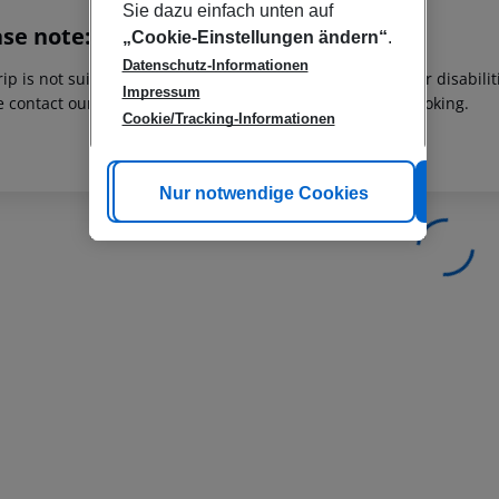
Sie dazu einfach unten auf
ase note:
„Cookie-Einstellungen ändern“
.
Datenschutz-Informationen
rip is not suitable for passengers with reduced mobility or disabil
Impressum
e contact our customer service before confirming your booking.
Cookie/Tracking-Informationen
Cookie anpassen
Nur notwendige Cookies
Alle