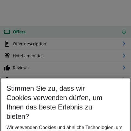
Offers
Offer description
Hotel amenities
Reviews
Location
Stimmen Sie zu, dass wir
Cookies verwenden dürfen, um
Customize your offer
Find the perfect deal which suits your best
Ihnen das beste Erlebnis zu
Your departure airport
bieten?
Any airport
Wir verwenden Cookies und ähnliche Technologien, um
Select your date range