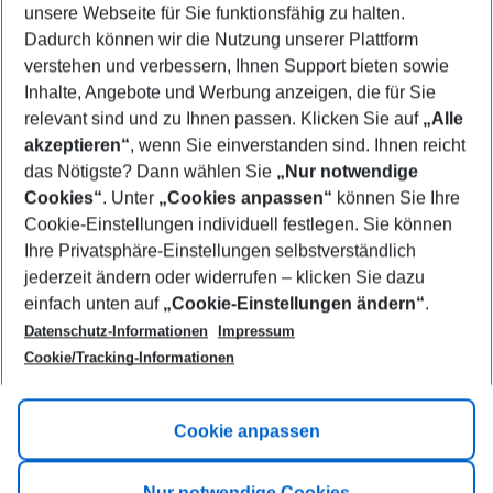
unsere Webseite für Sie funktionsfähig zu halten.
11/08/26
–
09/08/27
5-8 nights
Dadurch können wir die Nutzung unserer Plattform
Who will travel
verstehen und verbessern, Ihnen Support bieten sowie
2 adults
No children
Inhalte, Angebote und Werbung anzeigen, die für Sie
relevant sind und zu Ihnen passen. Klicken Sie auf
„Alle
Show more filter
akzeptieren“
, wenn Sie einverstanden sind. Ihnen reicht
das Nötigste? Dann wählen Sie
„Nur notwendige
Cookies“
. Unter
„Cookies anpassen“
können Sie Ihre
Cookie-Einstellungen individuell festlegen. Sie können
Ihre Privatsphäre-Einstellungen selbstverständlich
jederzeit ändern oder widerrufen – klicken Sie dazu
Footer
einfach unten auf
„Cookie-Einstellungen ändern“
.
Footer navigation
Title A
Datenschutz-Informationen
Impressum
Cookie/Tracking-Informationen
Link A
Title B
Link A
Cookie anpassen
Title C
Link A
Nur notwendige Cookies