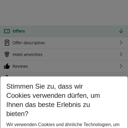
Offers
Offer description
Hotel amenities
Reviews
Location
Stimmen Sie zu, dass wir
Cookies verwenden dürfen, um
Customize your offer
Find the perfect deal which suits your best
Ihnen das beste Erlebnis zu
Your departure airport
bieten?
Any airport
Wir verwenden Cookies und ähnliche Technologien, um
Select your date range