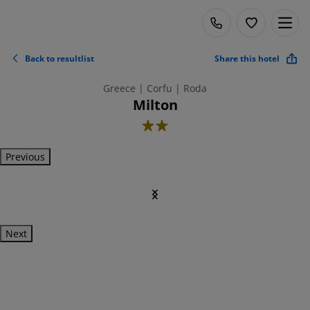
Back to resultlist
Share this hotel
Greece | Corfu | Roda
Milton
2
Previous
Next