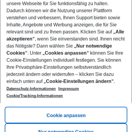
unsere Webseite für Sie funktionsfähig zu halten.
11/08/26
–
09/08/27
5-8 nights
Dadurch können wir die Nutzung unserer Plattform
Who will travel
verstehen und verbessern, Ihnen Support bieten sowie
2 adults
No children
Inhalte, Angebote und Werbung anzeigen, die für Sie
relevant sind und zu Ihnen passen. Klicken Sie auf
„Alle
Show more filter
akzeptieren“
, wenn Sie einverstanden sind. Ihnen reicht
das Nötigste? Dann wählen Sie
„Nur notwendige
Cookies“
. Unter
„Cookies anpassen“
können Sie Ihre
Cookie-Einstellungen individuell festlegen. Sie können
Ihre Privatsphäre-Einstellungen selbstverständlich
jederzeit ändern oder widerrufen – klicken Sie dazu
Footer
einfach unten auf
„Cookie-Einstellungen ändern“
.
Footer navigation
Title A
Datenschutz-Informationen
Impressum
Cookie/Tracking-Informationen
Link A
Title B
Link A
Cookie anpassen
Title C
Link A
Nur notwendige Cookies