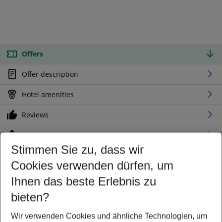
Offers
Offer description
Hotel amenities
Reviews
Location
Stimmen Sie zu, dass wir
Cookies verwenden dürfen, um
Customize your offer
Find the perfect deal which suits your best
Ihnen das beste Erlebnis zu
Your departure airport
bieten?
Any airport
Wir verwenden Cookies und ähnliche Technologien, um
Select your date range