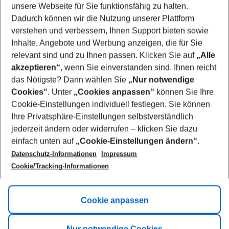
unsere Webseite für Sie funktionsfähig zu halten.
10/08/26
–
08/08/27
5-8 nights
Dadurch können wir die Nutzung unserer Plattform
Who will travel
verstehen und verbessern, Ihnen Support bieten sowie
2 adults
No children
Inhalte, Angebote und Werbung anzeigen, die für Sie
relevant sind und zu Ihnen passen. Klicken Sie auf
„Alle
Show more filter
akzeptieren“
, wenn Sie einverstanden sind. Ihnen reicht
das Nötigste? Dann wählen Sie
„Nur notwendige
Cookies“
. Unter
„Cookies anpassen“
können Sie Ihre
Cookie-Einstellungen individuell festlegen. Sie können
Ihre Privatsphäre-Einstellungen selbstverständlich
jederzeit ändern oder widerrufen – klicken Sie dazu
Footer
einfach unten auf
„Cookie-Einstellungen ändern“
.
Footer navigation
Title A
Datenschutz-Informationen
Impressum
Cookie/Tracking-Informationen
Link A
Title B
Link A
Cookie anpassen
Title C
Link A
Nur notwendige Cookies