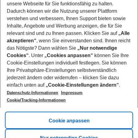
unsere Webseite für Sie funktionsfähig zu halten.
09/08/26
–
07/08/27
5-8 nights
Dadurch können wir die Nutzung unserer Plattform
Who will travel
verstehen und verbessern, Ihnen Support bieten sowie
2 adults
No children
Inhalte, Angebote und Werbung anzeigen, die für Sie
relevant sind und zu Ihnen passen. Klicken Sie auf
„Alle
Show more filter
akzeptieren“
, wenn Sie einverstanden sind. Ihnen reicht
das Nötigste? Dann wählen Sie
„Nur notwendige
Cookies“
. Unter
„Cookies anpassen“
können Sie Ihre
Cookie-Einstellungen individuell festlegen. Sie können
Ihre Privatsphäre-Einstellungen selbstverständlich
jederzeit ändern oder widerrufen – klicken Sie dazu
Footer
einfach unten auf
„Cookie-Einstellungen ändern“
.
Footer navigation
Title A
Datenschutz-Informationen
Impressum
Cookie/Tracking-Informationen
Link A
Title B
Link A
Cookie anpassen
Title C
Link A
Nur notwendige Cookies