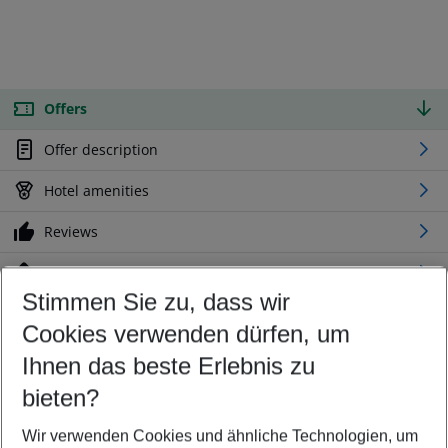
Offers
Offer description
Hotel amenities
Reviews
Location
Stimmen Sie zu, dass wir
Cookies verwenden dürfen, um
Customize your offer
Find the perfect deal which suits your best
Ihnen das beste Erlebnis zu
Your departure airport
bieten?
Any airport
Wir verwenden Cookies und ähnliche Technologien, um
Select your date range