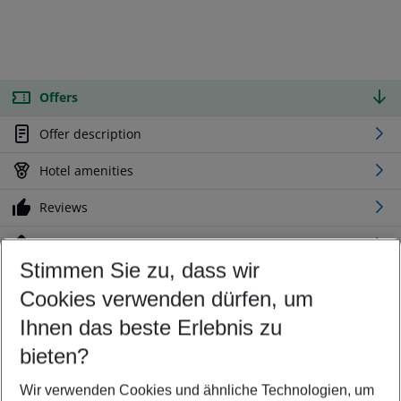
Offers
Offer description
Hotel amenities
Reviews
Location
Stimmen Sie zu, dass wir
Cookies verwenden dürfen, um
Customize your offer
Find the perfect deal which suits your best
Ihnen das beste Erlebnis zu
Your departure airport
bieten?
Any airport
Wir verwenden Cookies und ähnliche Technologien, um
Select your date range