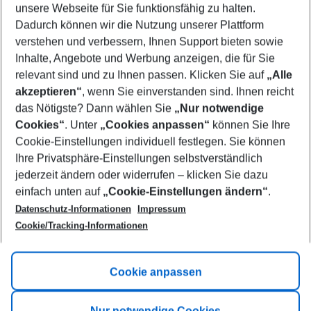
unsere Webseite für Sie funktionsfähig zu halten.
09/08/26
–
07/08/27
5-8 nights
Dadurch können wir die Nutzung unserer Plattform
Who will travel
verstehen und verbessern, Ihnen Support bieten sowie
2 adults
No children
Inhalte, Angebote und Werbung anzeigen, die für Sie
relevant sind und zu Ihnen passen. Klicken Sie auf
„Alle
Show more filter
akzeptieren“
, wenn Sie einverstanden sind. Ihnen reicht
das Nötigste? Dann wählen Sie
„Nur notwendige
Cookies“
. Unter
„Cookies anpassen“
können Sie Ihre
Cookie-Einstellungen individuell festlegen. Sie können
Ihre Privatsphäre-Einstellungen selbstverständlich
jederzeit ändern oder widerrufen – klicken Sie dazu
Footer
einfach unten auf
„Cookie-Einstellungen ändern“
.
Footer navigation
Title A
Datenschutz-Informationen
Impressum
Cookie/Tracking-Informationen
Link A
Title B
Link A
Cookie anpassen
Title C
Link A
Nur notwendige Cookies