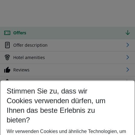
Offers
Offer description
Hotel amenities
Reviews
Location
Stimmen Sie zu, dass wir
Cookies verwenden dürfen, um
Customize your offer
Find the perfect deal which suits your best
Ihnen das beste Erlebnis zu
Your departure airport
bieten?
Any airport
Wir verwenden Cookies und ähnliche Technologien, um
Select your date range