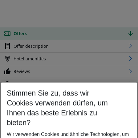
Offers
Offer description
Hotel amenities
Reviews
Location
Stimmen Sie zu, dass wir
Cookies verwenden dürfen, um
Customize your offer
Find the perfect deal which suits your best
Ihnen das beste Erlebnis zu
Your departure airport
bieten?
Any airport
Wir verwenden Cookies und ähnliche Technologien, um
Select your date range