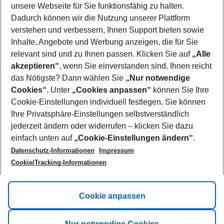
unsere Webseite für Sie funktionsfähig zu halten.
10/08/26
–
08/08/27
5-8 nights
Dadurch können wir die Nutzung unserer Plattform
Who will travel
verstehen und verbessern, Ihnen Support bieten sowie
2 adults
No children
Inhalte, Angebote und Werbung anzeigen, die für Sie
relevant sind und zu Ihnen passen. Klicken Sie auf
„Alle
Show more filter
akzeptieren“
, wenn Sie einverstanden sind. Ihnen reicht
das Nötigste? Dann wählen Sie
„Nur notwendige
Cookies“
. Unter
„Cookies anpassen“
können Sie Ihre
Cookie-Einstellungen individuell festlegen. Sie können
Ihre Privatsphäre-Einstellungen selbstverständlich
jederzeit ändern oder widerrufen – klicken Sie dazu
Footer
einfach unten auf
„Cookie-Einstellungen ändern“
.
Footer navigation
Title A
Datenschutz-Informationen
Impressum
Cookie/Tracking-Informationen
Link A
Title B
Link A
Cookie anpassen
Title C
Link A
Nur notwendige Cookies