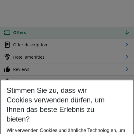
Offers
Offer description
Hotel amenities
Reviews
Location
Stimmen Sie zu, dass wir
Cookies verwenden dürfen, um
Customize your offer
Find the perfect deal which suits your best
Ihnen das beste Erlebnis zu
Your departure airport
bieten?
Any airport
Wir verwenden Cookies und ähnliche Technologien, um
Select your date range