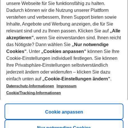
unsere Webseite für Sie funktionsfähig zu halten.
09/08/26
–
07/08/27
5-8 nights
Dadurch können wir die Nutzung unserer Plattform
Who will travel
verstehen und verbessern, Ihnen Support bieten sowie
2 adults
No children
Inhalte, Angebote und Werbung anzeigen, die für Sie
relevant sind und zu Ihnen passen. Klicken Sie auf
„Alle
Show more filter
akzeptieren“
, wenn Sie einverstanden sind. Ihnen reicht
das Nötigste? Dann wählen Sie
„Nur notwendige
Cookies“
. Unter
„Cookies anpassen“
können Sie Ihre
Cookie-Einstellungen individuell festlegen. Sie können
Ihre Privatsphäre-Einstellungen selbstverständlich
jederzeit ändern oder widerrufen – klicken Sie dazu
Footer
einfach unten auf
„Cookie-Einstellungen ändern“
.
Footer navigation
Title A
Datenschutz-Informationen
Impressum
Cookie/Tracking-Informationen
Link A
Title B
Link A
Cookie anpassen
Title C
Link A
Nur notwendige Cookies