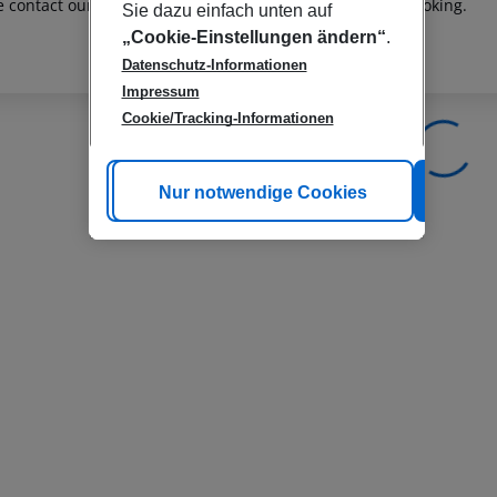
e contact our customer service before confirming your booking.
Sie dazu einfach unten auf
„Cookie-Einstellungen ändern“
.
Datenschutz-Informationen
Impressum
Cookie/Tracking-Informationen
Cookie anpassen
Nur notwendige Cookies
Alle