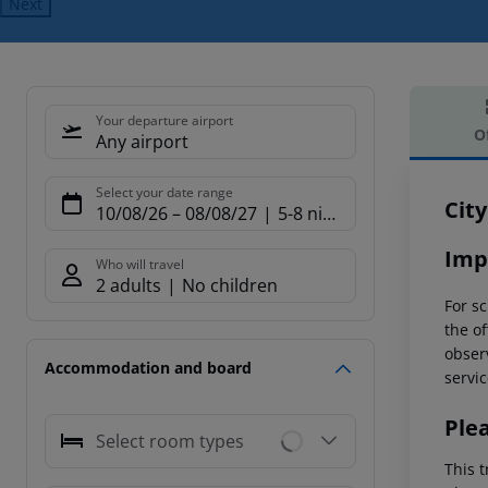
Next
Your departure airport
O
Any airport
Offe
Select your date range
City
10/08/26
–
08/08/27
5-8 nights
Imp
Who will travel
2 adults
No children
For sc
the of
observ
Accommodation and board
servic
Ple
Select room types
This t