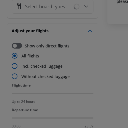
pleas
Select board types
Adjust your flights
Show only direct flights
All flights
Incl. checked luggage
Without checked luggage
Flight time
Flight time
Up to 24 hours
Departure time
Departure time
00:00
23:59