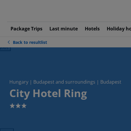
Package Trips
Last minute
Hotels
Holiday h
Back to resultlist
ious
Hungary | Budapest and surroundings | Budapest
City Hotel Ring
3