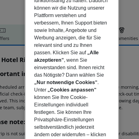
funktionsfähig zu halten. Dadurch
können wir die Nutzung unserer
Plattform verstehen und
verbessern, Ihnen Support bieten
sowie Inhalte, Angebote und
Werbung anzeigen, die für Sie
ffers
Offer description
Hotel amenities
relevant sind und zu Ihnen
r description
passen. Klicken Sie auf
„Alle
 Hotel Ring
akzeptieren“
, wenn Sie
3
einverstanden sind. Ihnen reicht
ortant info
das Nötigste? Dann wählen Sie
„Nur notwendige Cookies“
.
heduled arrivals in the destination area from 04:00 in the morning,
Unter
„Cookies anpassen“
ficial check-in time of the respective hotel. The official check-out 
können Sie Ihre Cookie-
ed. This includes return flights until 3.00 a.m. on the following da
Einstellungen individuell
e team, subject to availability and for an additional charge.
festlegen. Sie können Ihre
Privatsphäre-Einstellungen
ase note:
selbstverständlich jederzeit
rip is not suitable for passengers with reduced mobility or disabil
ändern oder widerrufen – klicken