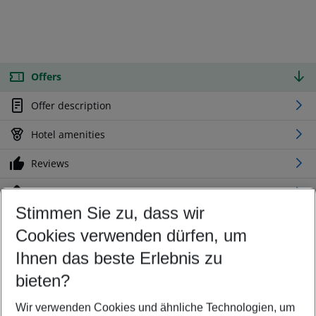
Offers
Offer description
Hotel amenities
Reviews
Location
Stimmen Sie zu, dass wir
Cookies verwenden dürfen, um
Customize your offer
Find the perfect deal which suits your best
Ihnen das beste Erlebnis zu
Your departure airport
bieten?
Any airport
Wir verwenden Cookies und ähnliche Technologien, um
Select your date range