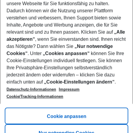
unsere Webseite für Sie funktionsfähig zu halten.
11/08/26
–
09/08/27
5-8 nights
Dadurch können wir die Nutzung unserer Plattform
Who will travel
verstehen und verbessern, Ihnen Support bieten sowie
2 adults
No children
Inhalte, Angebote und Werbung anzeigen, die für Sie
relevant sind und zu Ihnen passen. Klicken Sie auf
„Alle
Show more filter
akzeptieren“
, wenn Sie einverstanden sind. Ihnen reicht
das Nötigste? Dann wählen Sie
„Nur notwendige
Cookies“
. Unter
„Cookies anpassen“
können Sie Ihre
Cookie-Einstellungen individuell festlegen. Sie können
Ihre Privatsphäre-Einstellungen selbstverständlich
jederzeit ändern oder widerrufen – klicken Sie dazu
Footer
einfach unten auf
„Cookie-Einstellungen ändern“
.
Footer navigation
Title A
Datenschutz-Informationen
Impressum
Cookie/Tracking-Informationen
Link A
Title B
Link A
Cookie anpassen
Title C
Link A
Nur notwendige Cookies