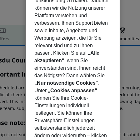
funktionsfähig zu halten. Dadurch
können wir die Nutzung unserer
Plattform verstehen und
verbessern, Ihnen Support bieten
sowie Inhalte, Angebote und
Werbung anzeigen, die für Sie
ffers
Offer description
Hotel amenities
relevant sind und zu Ihnen
r description
passen. Klicken Sie auf
„Alle
sdu Court
akzeptieren“
, wenn Sie
3
einverstanden sind. Ihnen reicht
ortant info
das Nötigste? Dann wählen Sie
„Nur notwendige Cookies“
.
heduled arrivals in the destination area from 04:00 in the morning,
Unter
„Cookies anpassen“
ficial check-in time of the respective hotel. The official check-out 
können Sie Ihre Cookie-
ed. This includes return flights until 3.00 a.m. on the following da
Einstellungen individuell
e team, subject to availability and for an additional charge.
festlegen. Sie können Ihre
Privatsphäre-Einstellungen
ase note:
selbstverständlich jederzeit
rip is not suitable for passengers with reduced mobility or disabil
ändern oder widerrufen – klicken