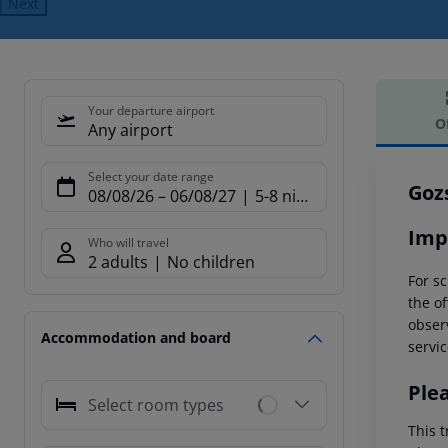
Next
Your departure airport
O
Any airport
Offe
Select your date range
Goz
08/08/26
–
06/08/27
5-8 nights
Imp
Who will travel
2 adults
No children
For sc
the of
observ
Accommodation and board
servic
Ple
Select room types
This t