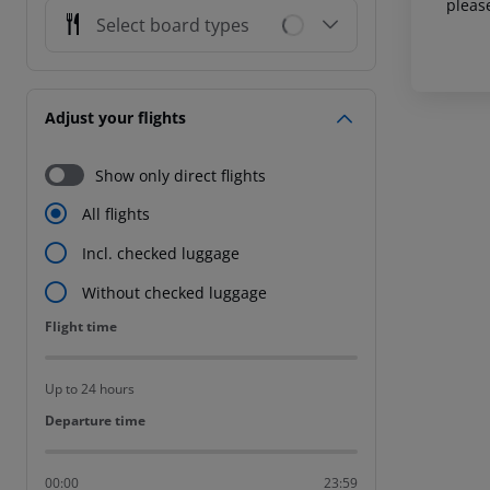
pleas
Select board types
Adjust your flights
Show only direct flights
All flights
Incl. checked luggage
Without checked luggage
Flight time
Flight time
Up to 24 hours
Departure time
Departure time
00:00
23:59