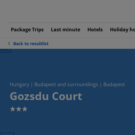
Package Trips
Last minute
Hotels
Holiday h
Back to resultlist
ious
Hungary | Budapest and surroundings | Budapest
Gozsdu Court
3