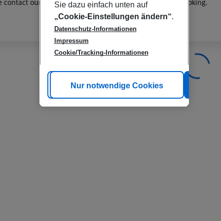
e contact our customer service before confirming your booking.
Sie dazu einfach unten auf
„Cookie-Einstellungen ändern“
.
Datenschutz-Informationen
Impressum
Cookie/Tracking-Informationen
Cookie anpassen
Nur notwendige Cookies
Alle