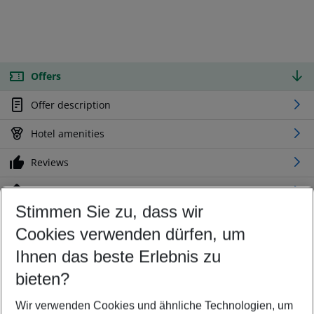
Offers
Offer description
Hotel amenities
Reviews
Location
Stimmen Sie zu, dass wir
Cookies verwenden dürfen, um
Customize your offer
Find the perfect deal which suits your best
Ihnen das beste Erlebnis zu
Your departure airport
bieten?
Any airport
Wir verwenden Cookies und ähnliche Technologien, um
Select your date range