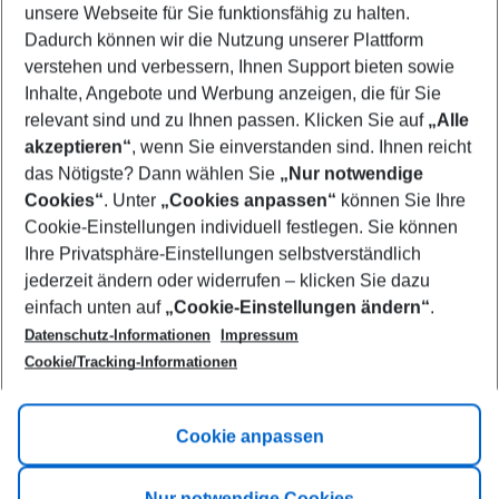
unsere Webseite für Sie funktionsfähig zu halten.
09/08/26
–
07/08/27
5-8 nights
Dadurch können wir die Nutzung unserer Plattform
Who will travel
verstehen und verbessern, Ihnen Support bieten sowie
2 adults
No children
Inhalte, Angebote und Werbung anzeigen, die für Sie
relevant sind und zu Ihnen passen. Klicken Sie auf
„Alle
Show more filter
akzeptieren“
, wenn Sie einverstanden sind. Ihnen reicht
das Nötigste? Dann wählen Sie
„Nur notwendige
Cookies“
. Unter
„Cookies anpassen“
können Sie Ihre
Cookie-Einstellungen individuell festlegen. Sie können
Ihre Privatsphäre-Einstellungen selbstverständlich
jederzeit ändern oder widerrufen – klicken Sie dazu
Footer
einfach unten auf
„Cookie-Einstellungen ändern“
.
Footer navigation
Title A
Datenschutz-Informationen
Impressum
Cookie/Tracking-Informationen
Link A
Title B
Link A
Cookie anpassen
Title C
Link A
Nur notwendige Cookies