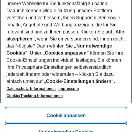
unsere Webseite für Sie funktionsfähig zu halten.
08/08/26
–
06/08/27
5-8 nights
Dadurch können wir die Nutzung unserer Plattform
Who will travel
verstehen und verbessern, Ihnen Support bieten sowie
2 adults
No children
Inhalte, Angebote und Werbung anzeigen, die für Sie
relevant sind und zu Ihnen passen. Klicken Sie auf
„Alle
Show more filter
akzeptieren“
, wenn Sie einverstanden sind. Ihnen reicht
das Nötigste? Dann wählen Sie
„Nur notwendige
Cookies“
. Unter
„Cookies anpassen“
können Sie Ihre
Cookie-Einstellungen individuell festlegen. Sie können
Ihre Privatsphäre-Einstellungen selbstverständlich
jederzeit ändern oder widerrufen – klicken Sie dazu
Footer
einfach unten auf
„Cookie-Einstellungen ändern“
.
Footer navigation
Title A
Datenschutz-Informationen
Impressum
Cookie/Tracking-Informationen
Link A
Title B
Link A
Cookie anpassen
Title C
Link A
Nur notwendige Cookies