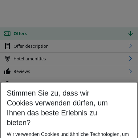
Offers
Offer description
Hotel amenities
Reviews
Location
Stimmen Sie zu, dass wir
Cookies verwenden dürfen, um
Customize your offer
Find the perfect deal which suits your best
Ihnen das beste Erlebnis zu
Your departure airport
bieten?
Any airport
Wir verwenden Cookies und ähnliche Technologien, um
Select your date range