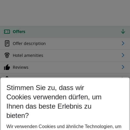
Offers
Offer description
Hotel amenities
Reviews
Location
Stimmen Sie zu, dass wir
Cookies verwenden dürfen, um
Customize your offer
Find the perfect deal which suits your best
Ihnen das beste Erlebnis zu
Your departure airport
bieten?
Any airport
Wir verwenden Cookies und ähnliche Technologien, um
Select your date range