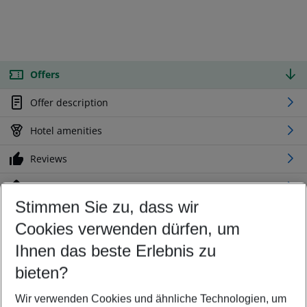
Offers
Offer description
Hotel amenities
Reviews
Location
Stimmen Sie zu, dass wir
Cookies verwenden dürfen, um
Customize your offer
Find the perfect deal which suits your best
Ihnen das beste Erlebnis zu
Your departure airport
bieten?
Any airport
Wir verwenden Cookies und ähnliche Technologien, um
Select your date range