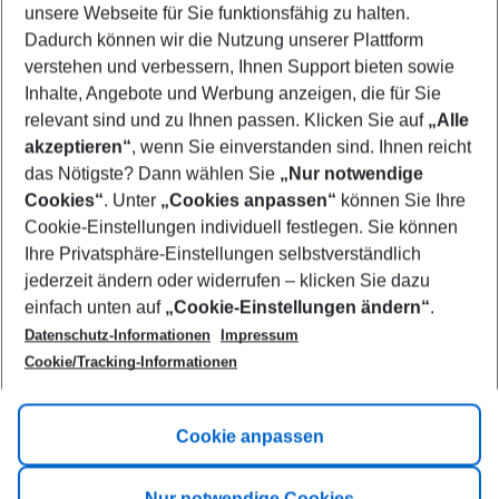
unsere Webseite für Sie funktionsfähig zu halten.
11/08/26
–
09/08/27
5-8 nights
Dadurch können wir die Nutzung unserer Plattform
Who will travel
verstehen und verbessern, Ihnen Support bieten sowie
2 adults
No children
Inhalte, Angebote und Werbung anzeigen, die für Sie
relevant sind und zu Ihnen passen. Klicken Sie auf
„Alle
Show more filter
akzeptieren“
, wenn Sie einverstanden sind. Ihnen reicht
das Nötigste? Dann wählen Sie
„Nur notwendige
Cookies“
. Unter
„Cookies anpassen“
können Sie Ihre
Cookie-Einstellungen individuell festlegen. Sie können
Ihre Privatsphäre-Einstellungen selbstverständlich
jederzeit ändern oder widerrufen – klicken Sie dazu
Footer
einfach unten auf
„Cookie-Einstellungen ändern“
.
Footer navigation
Title A
Datenschutz-Informationen
Impressum
Cookie/Tracking-Informationen
Link A
Title B
Link A
Cookie anpassen
Title C
Link A
Nur notwendige Cookies