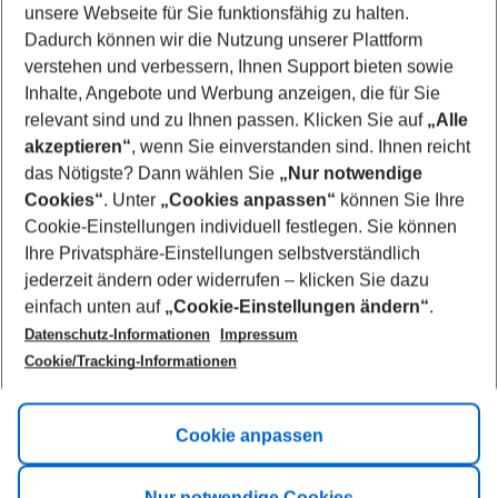
unsere Webseite für Sie funktionsfähig zu halten.
08/08/26
–
06/08/27
5-8 nights
Dadurch können wir die Nutzung unserer Plattform
Who will travel
verstehen und verbessern, Ihnen Support bieten sowie
2 adults
No children
Inhalte, Angebote und Werbung anzeigen, die für Sie
relevant sind und zu Ihnen passen. Klicken Sie auf
„Alle
Show more filter
akzeptieren“
, wenn Sie einverstanden sind. Ihnen reicht
das Nötigste? Dann wählen Sie
„Nur notwendige
Cookies“
. Unter
„Cookies anpassen“
können Sie Ihre
Cookie-Einstellungen individuell festlegen. Sie können
Ihre Privatsphäre-Einstellungen selbstverständlich
jederzeit ändern oder widerrufen – klicken Sie dazu
Footer
einfach unten auf
„Cookie-Einstellungen ändern“
.
Footer navigation
Title A
Datenschutz-Informationen
Impressum
Cookie/Tracking-Informationen
Link A
Title B
Link A
Cookie anpassen
Title C
Link A
Nur notwendige Cookies