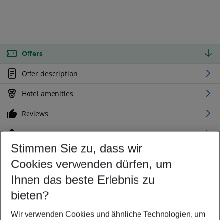
Offers
Offer description
Hotel amenities
Reviews
Location
Stimmen Sie zu, dass wir
Cookies verwenden dürfen, um
Customize your offer
Find the perfect deal which suits your best
Ihnen das beste Erlebnis zu
Your departure airport
bieten?
Any airport
Wir verwenden Cookies und ähnliche Technologien, um
Select your date range