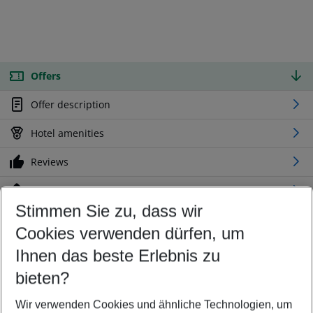
Offers
Offer description
Hotel amenities
Reviews
Location
Stimmen Sie zu, dass wir
Cookies verwenden dürfen, um
Customize your offer
Find the perfect deal which suits your best
Ihnen das beste Erlebnis zu
Your departure airport
bieten?
Any airport
Wir verwenden Cookies und ähnliche Technologien, um
Select your date range