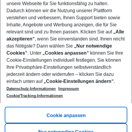
unsere Webseite für Sie funktionsfähig zu halten.
08/08/26
–
06/08/27
5-8 nights
Dadurch können wir die Nutzung unserer Plattform
Who will travel
verstehen und verbessern, Ihnen Support bieten sowie
2 adults
No children
Inhalte, Angebote und Werbung anzeigen, die für Sie
relevant sind und zu Ihnen passen. Klicken Sie auf
„Alle
Show more filter
akzeptieren“
, wenn Sie einverstanden sind. Ihnen reicht
das Nötigste? Dann wählen Sie
„Nur notwendige
Cookies“
. Unter
„Cookies anpassen“
können Sie Ihre
Cookie-Einstellungen individuell festlegen. Sie können
Ihre Privatsphäre-Einstellungen selbstverständlich
jederzeit ändern oder widerrufen – klicken Sie dazu
Footer
einfach unten auf
„Cookie-Einstellungen ändern“
.
Footer navigation
Title A
Datenschutz-Informationen
Impressum
Cookie/Tracking-Informationen
Link A
Title B
Link A
Cookie anpassen
Title C
Link A
Nur notwendige Cookies