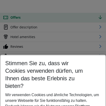
Offers
Offer description
Hotel amenities
Reviews
Location
Stimmen Sie zu, dass wir
Cookies verwenden dürfen, um
Customize your offer
Find the perfect deal which suits your best
Ihnen das beste Erlebnis zu
Your departure airport
bieten?
Any airport
Wir verwenden Cookies und ähnliche Technologien, um
Select your date range
unsere Webseite für Sie funktionsfähig zu halten.
12/08/26
–
10/08/27
5-8 nights