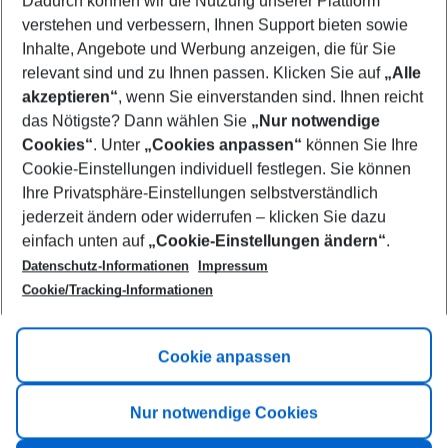
Dadurch können wir die Nutzung unserer Plattform
Who will travel
verstehen und verbessern, Ihnen Support bieten sowie
2 adults
No children
Inhalte, Angebote und Werbung anzeigen, die für Sie
relevant sind und zu Ihnen passen. Klicken Sie auf
„Alle
Show more filter
akzeptieren“
, wenn Sie einverstanden sind. Ihnen reicht
das Nötigste? Dann wählen Sie
„Nur notwendige
Cookies“
. Unter
„Cookies anpassen“
können Sie Ihre
Cookie-Einstellungen individuell festlegen. Sie können
Ihre Privatsphäre-Einstellungen selbstverständlich
jederzeit ändern oder widerrufen – klicken Sie dazu
Footer
einfach unten auf
„Cookie-Einstellungen ändern“
.
Footer navigation
Title A
Datenschutz-Informationen
Impressum
Cookie/Tracking-Informationen
Link A
Title B
Link A
Cookie anpassen
Title C
Link A
Nur notwendige Cookies