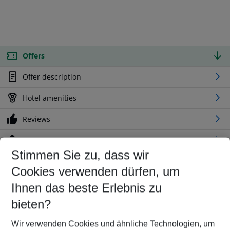
Offers
Offer description
Hotel amenities
Reviews
Location
Stimmen Sie zu, dass wir
Cookies verwenden dürfen, um
Customize your offer
Find the perfect deal which suits your best
Ihnen das beste Erlebnis zu
Your departure airport
bieten?
Any airport
Wir verwenden Cookies und ähnliche Technologien, um
Select your date range