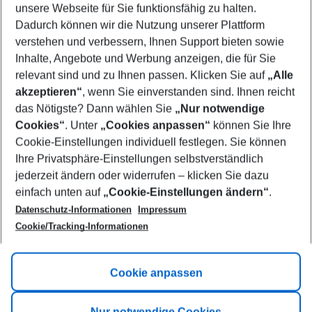
unsere Webseite für Sie funktionsfähig zu halten.
08/08/26
–
06/08/27
5-8 nights
Dadurch können wir die Nutzung unserer Plattform
Who will travel
verstehen und verbessern, Ihnen Support bieten sowie
2 adults
No children
Inhalte, Angebote und Werbung anzeigen, die für Sie
relevant sind und zu Ihnen passen. Klicken Sie auf
„Alle
Show more filter
akzeptieren“
, wenn Sie einverstanden sind. Ihnen reicht
das Nötigste? Dann wählen Sie
„Nur notwendige
Cookies“
. Unter
„Cookies anpassen“
können Sie Ihre
Cookie-Einstellungen individuell festlegen. Sie können
Ihre Privatsphäre-Einstellungen selbstverständlich
jederzeit ändern oder widerrufen – klicken Sie dazu
Footer
einfach unten auf
„Cookie-Einstellungen ändern“
.
Footer navigation
Title A
Datenschutz-Informationen
Impressum
Cookie/Tracking-Informationen
Link A
Title B
Link A
Cookie anpassen
Title C
Link A
Nur notwendige Cookies