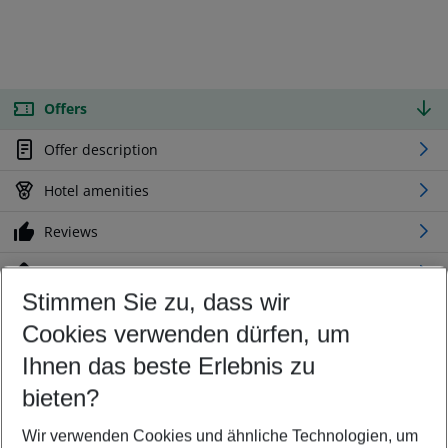
Offers
Offer description
Hotel amenities
Reviews
Location
Stimmen Sie zu, dass wir
Cookies verwenden dürfen, um
Customize your offer
Find the perfect deal which suits your best
Ihnen das beste Erlebnis zu
Your departure airport
bieten?
Any airport
Wir verwenden Cookies und ähnliche Technologien, um
Select your date range