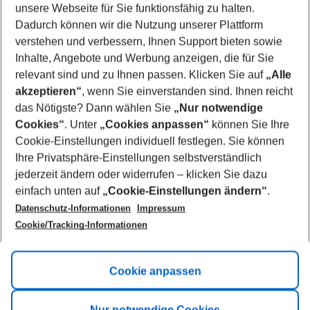
unsere Webseite für Sie funktionsfähig zu halten.
10/08/26
–
08/08/27
5-8 nights
Dadurch können wir die Nutzung unserer Plattform
Who will travel
verstehen und verbessern, Ihnen Support bieten sowie
2 adults
No children
Inhalte, Angebote und Werbung anzeigen, die für Sie
relevant sind und zu Ihnen passen. Klicken Sie auf
„Alle
Show more filter
akzeptieren“
, wenn Sie einverstanden sind. Ihnen reicht
das Nötigste? Dann wählen Sie
„Nur notwendige
Cookies“
. Unter
„Cookies anpassen“
können Sie Ihre
Cookie-Einstellungen individuell festlegen. Sie können
Ihre Privatsphäre-Einstellungen selbstverständlich
jederzeit ändern oder widerrufen – klicken Sie dazu
Footer
einfach unten auf
„Cookie-Einstellungen ändern“
.
Footer navigation
Title A
Datenschutz-Informationen
Impressum
Cookie/Tracking-Informationen
Link A
Title B
Link A
Cookie anpassen
Title C
Link A
Nur notwendige Cookies