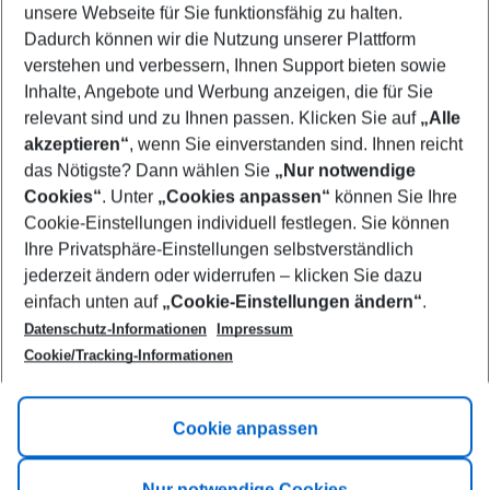
unsere Webseite für Sie funktionsfähig zu halten.
08/08/26
–
06/08/27
5-8 nights
Dadurch können wir die Nutzung unserer Plattform
Who will travel
verstehen und verbessern, Ihnen Support bieten sowie
2 adults
No children
Inhalte, Angebote und Werbung anzeigen, die für Sie
relevant sind und zu Ihnen passen. Klicken Sie auf
„Alle
Show more filter
akzeptieren“
, wenn Sie einverstanden sind. Ihnen reicht
das Nötigste? Dann wählen Sie
„Nur notwendige
Cookies“
. Unter
„Cookies anpassen“
können Sie Ihre
Cookie-Einstellungen individuell festlegen. Sie können
Ihre Privatsphäre-Einstellungen selbstverständlich
jederzeit ändern oder widerrufen – klicken Sie dazu
Footer
einfach unten auf
„Cookie-Einstellungen ändern“
.
Footer navigation
Title A
Datenschutz-Informationen
Impressum
Cookie/Tracking-Informationen
Link A
Title B
Link A
Cookie anpassen
Title C
Link A
Nur notwendige Cookies