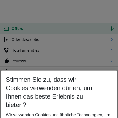
Offers
Offer description
Hotel amenities
Reviews
Location
Stimmen Sie zu, dass wir
Cookies verwenden dürfen, um
Customize your offer
Find the perfect deal which suits your best
Ihnen das beste Erlebnis zu
Your departure airport
bieten?
Any airport
Wir verwenden Cookies und ähnliche Technologien, um
Select your date range