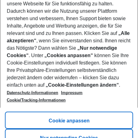
unsere Webseite für Sie funktionsfähig zu halten.
09/08/26
–
07/08/27
5-8 nights
Dadurch können wir die Nutzung unserer Plattform
Who will travel
verstehen und verbessern, Ihnen Support bieten sowie
2 adults
No children
Inhalte, Angebote und Werbung anzeigen, die für Sie
relevant sind und zu Ihnen passen. Klicken Sie auf
„Alle
Show more filter
akzeptieren“
, wenn Sie einverstanden sind. Ihnen reicht
das Nötigste? Dann wählen Sie
„Nur notwendige
Cookies“
. Unter
„Cookies anpassen“
können Sie Ihre
Cookie-Einstellungen individuell festlegen. Sie können
Ihre Privatsphäre-Einstellungen selbstverständlich
jederzeit ändern oder widerrufen – klicken Sie dazu
Footer
einfach unten auf
„Cookie-Einstellungen ändern“
.
Footer navigation
Title A
Datenschutz-Informationen
Impressum
Cookie/Tracking-Informationen
Link A
Title B
Link A
Cookie anpassen
Title C
Link A
Nur notwendige Cookies