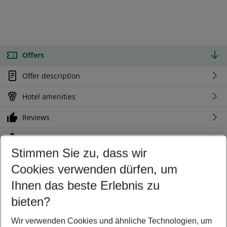
Offers
Offer description
Hotel amenities
Reviews
Location
Stimmen Sie zu, dass wir
Cookies verwenden dürfen, um
Customize your offer
Find the perfect deal which suits your best
Ihnen das beste Erlebnis zu
Your departure airport
bieten?
Any airport
Wir verwenden Cookies und ähnliche Technologien, um
Select your date range