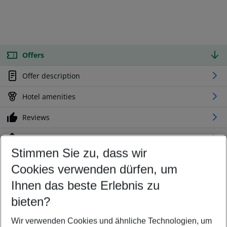
Offers
Offer description
Hotel amenities
Reviews
Location
Stimmen Sie zu, dass wir
Cookies verwenden dürfen, um
Customize your offer
Find the perfect deal which suits your best
Ihnen das beste Erlebnis zu
Your departure airport
bieten?
Any airport
Wir verwenden Cookies und ähnliche Technologien, um
Select your date range