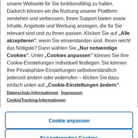
unsere Webseite für Sie funktionsfähig zu halten.
08/08/26
–
06/08/27
5-8 nights
Dadurch können wir die Nutzung unserer Plattform
Who will travel
verstehen und verbessern, Ihnen Support bieten sowie
2 adults
No children
Inhalte, Angebote und Werbung anzeigen, die für Sie
relevant sind und zu Ihnen passen. Klicken Sie auf
„Alle
Show more filter
akzeptieren“
, wenn Sie einverstanden sind. Ihnen reicht
das Nötigste? Dann wählen Sie
„Nur notwendige
Cookies“
. Unter
„Cookies anpassen“
können Sie Ihre
Cookie-Einstellungen individuell festlegen. Sie können
Ihre Privatsphäre-Einstellungen selbstverständlich
jederzeit ändern oder widerrufen – klicken Sie dazu
Footer
einfach unten auf
„Cookie-Einstellungen ändern“
.
Footer navigation
Title A
Datenschutz-Informationen
Impressum
Cookie/Tracking-Informationen
Link A
Title B
Link A
Cookie anpassen
Title C
Link A
Nur notwendige Cookies