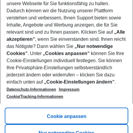
unsere Webseite für Sie funktionsfähig zu halten.
10/08/26
–
08/08/27
5-8 nights
Dadurch können wir die Nutzung unserer Plattform
Who will travel
verstehen und verbessern, Ihnen Support bieten sowie
2 adults
No children
Inhalte, Angebote und Werbung anzeigen, die für Sie
relevant sind und zu Ihnen passen. Klicken Sie auf
„Alle
Show more filter
akzeptieren“
, wenn Sie einverstanden sind. Ihnen reicht
das Nötigste? Dann wählen Sie
„Nur notwendige
Cookies“
. Unter
„Cookies anpassen“
können Sie Ihre
Cookie-Einstellungen individuell festlegen. Sie können
Ihre Privatsphäre-Einstellungen selbstverständlich
jederzeit ändern oder widerrufen – klicken Sie dazu
Footer
einfach unten auf
„Cookie-Einstellungen ändern“
.
Footer navigation
Title A
Datenschutz-Informationen
Impressum
Cookie/Tracking-Informationen
Link A
Title B
Link A
Cookie anpassen
Title C
Link A
Nur notwendige Cookies