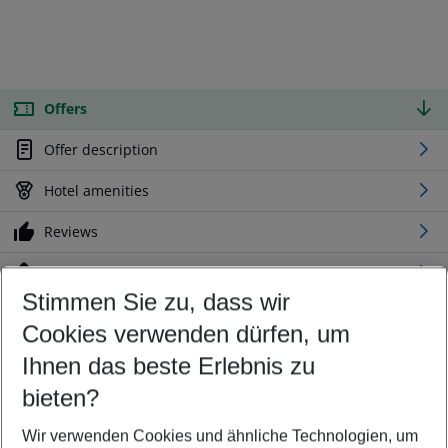
Offers
Offer description
Hotel amenities
Reviews
Location
Stimmen Sie zu, dass wir
Cookies verwenden dürfen, um
Customize your offer
Find the perfect deal which suits your best
Ihnen das beste Erlebnis zu
Your departure airport
bieten?
Any airport
Wir verwenden Cookies und ähnliche Technologien, um
Select your date range