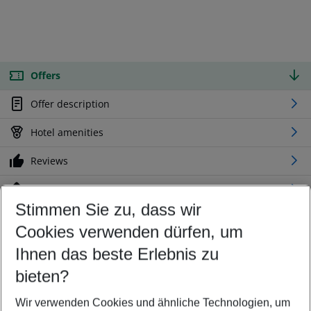
Offers
Offer description
Hotel amenities
Reviews
Location
Stimmen Sie zu, dass wir
Cookies verwenden dürfen, um
Customize your offer
Find the perfect deal which suits your best
Ihnen das beste Erlebnis zu
Your departure airport
bieten?
Any airport
Wir verwenden Cookies und ähnliche Technologien, um
Select your date range