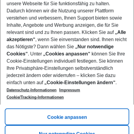
unsere Webseite für Sie funktionsfähig zu halten.
12/08/26
–
10/08/27
5-8 nights
Dadurch können wir die Nutzung unserer Plattform
Who will travel
verstehen und verbessern, Ihnen Support bieten sowie
2 adults
No children
Inhalte, Angebote und Werbung anzeigen, die für Sie
relevant sind und zu Ihnen passen. Klicken Sie auf
„Alle
Show more filter
akzeptieren“
, wenn Sie einverstanden sind. Ihnen reicht
das Nötigste? Dann wählen Sie
„Nur notwendige
Cookies“
. Unter
„Cookies anpassen“
können Sie Ihre
Cookie-Einstellungen individuell festlegen. Sie können
Ihre Privatsphäre-Einstellungen selbstverständlich
jederzeit ändern oder widerrufen – klicken Sie dazu
Footer
einfach unten auf
„Cookie-Einstellungen ändern“
.
Footer navigation
Title A
Datenschutz-Informationen
Impressum
Cookie/Tracking-Informationen
Link A
Title B
Link A
Cookie anpassen
Title C
Link A
Nur notwendige Cookies