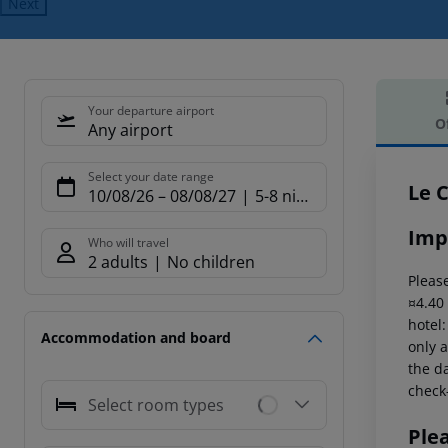
Next
Your departure airport
O
Any airport
Offe
Select your date range
Le 
10/08/26
–
08/08/27
5-8 nights
Imp
Who will travel
2 adults
No children
Please
¤4.40
hotel
Accommodation and board
only a
the da
check-
Select room types
Ple