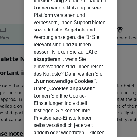
funktionsfähig zu halten. Dadurch
können wir die Nutzung unserer
Plattform verstehen und
verbessern, Ihnen Support bieten
sowie Inhalte, Angebote und
Werbung anzeigen, die für Sie
ffers
Offer description
Hotel amenities
relevant sind und zu Ihnen
r description
passen. Klicken Sie auf
„Alle
Calette N°5
akzeptieren“
, wenn Sie
5
einverstanden sind. Ihnen reicht
ortant info
das Nötigste? Dann wählen Sie
„Nur notwendige Cookies“
.
 note that a tourist tax is charged on site per person. 5?star hotel
Unter
„Cookies anpassen“
 per person per night 3?star hotel: approx. ¤4.00 per person per nig
können Sie Ihre Cookie-
: approx. ¤3.00 per person per night For scheduled arrivals at the d
Einstellungen individuell
vailable on the day of arrival from the official check-in time of the 
festlegen. Sie können Ihre
y of departure must also be observed. This includes return flights u
Privatsphäre-Einstellungen
out can be booked via our service team, subject to availability and
selbstverständlich jederzeit
ase note:
ändern oder widerrufen – klicken