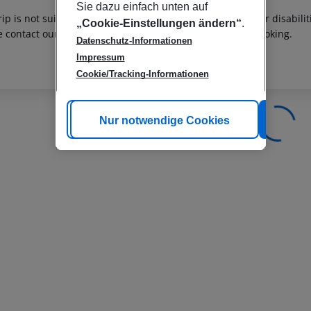
Sie dazu einfach unten auf
rip is not suitable for passengers with reduced mobility or disabil
„Cookie-Einstellungen ändern“
.
e contact our customer service before confirming your booking.
Datenschutz-Informationen
Impressum
Cookie/Tracking-Informationen
Cookie anpassen
Nur notwendige Cookies
Alle