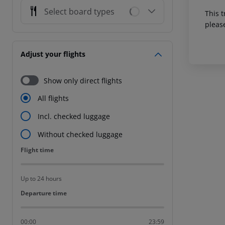
Select board types
This t
pleas
Adjust your flights
Show only direct flights
All flights
Incl. checked luggage
Without checked luggage
Flight time
Flight time
Up to 24 hours
Departure time
Departure time
00:00
23:59