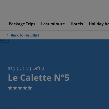
Package Trips
Last minute
Hotels
Holiday h
Back to resultlist
ious
Italy | Sicily | Cefalu
Le Calette N°5
5