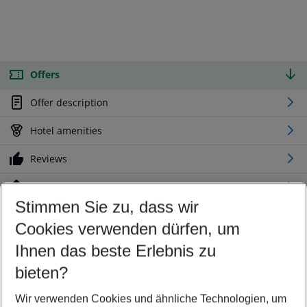
Offers
Offer description
Hotel amenities
Reviews
Location
Stimmen Sie zu, dass wir
Cookies verwenden dürfen, um
Customize your offer
Find the perfect deal which suits your best
Ihnen das beste Erlebnis zu
Your departure airport
bieten?
Any airport
Wir verwenden Cookies und ähnliche Technologien, um
Select your date range