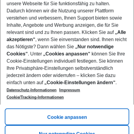
unsere Webseite für Sie funktionsfähig zu halten.
09/08/26
–
07/08/27
5-8 nights
Dadurch können wir die Nutzung unserer Plattform
Who will travel
verstehen und verbessern, Ihnen Support bieten sowie
2 adults
No children
Inhalte, Angebote und Werbung anzeigen, die für Sie
relevant sind und zu Ihnen passen. Klicken Sie auf
„Alle
Show more filter
akzeptieren“
, wenn Sie einverstanden sind. Ihnen reicht
das Nötigste? Dann wählen Sie
„Nur notwendige
Cookies“
. Unter
„Cookies anpassen“
können Sie Ihre
Cookie-Einstellungen individuell festlegen. Sie können
Ihre Privatsphäre-Einstellungen selbstverständlich
jederzeit ändern oder widerrufen – klicken Sie dazu
Footer
einfach unten auf
„Cookie-Einstellungen ändern“
.
Footer navigation
Title A
Datenschutz-Informationen
Impressum
Cookie/Tracking-Informationen
Link A
Title B
Link A
Cookie anpassen
Title C
Link A
Nur notwendige Cookies