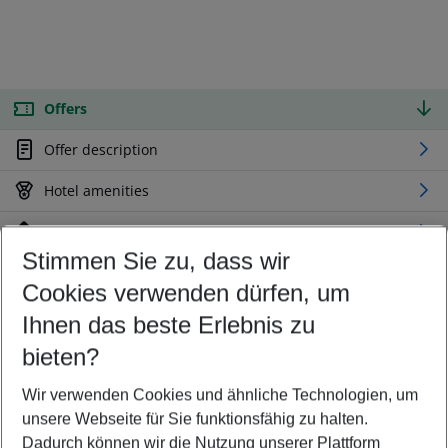
Offers
Offer description
Hotel amenities
Location
Stimmen Sie zu, dass wir
Cookies verwenden dürfen, um
Customize your offer
Find the perfect deal which suits your best
Ihnen das beste Erlebnis zu
Your departure airport
bieten?
Any airport
Wir verwenden Cookies und ähnliche Technologien, um
Select your date range
unsere Webseite für Sie funktionsfähig zu halten.
09/08/26
–
07/08/27
5-8 nights
Dadurch können wir die Nutzung unserer Plattform