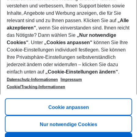
Who will travel
verstehen und verbessern, Ihnen Support bieten sowie
2 adults
No children
Inhalte, Angebote und Werbung anzeigen, die für Sie
relevant sind und zu Ihnen passen. Klicken Sie auf
„Alle
Show more filter
akzeptieren“
, wenn Sie einverstanden sind. Ihnen reicht
das Nötigste? Dann wählen Sie
„Nur notwendige
Cookies“
. Unter
„Cookies anpassen“
können Sie Ihre
Cookie-Einstellungen individuell festlegen. Sie können
Ihre Privatsphäre-Einstellungen selbstverständlich
jederzeit ändern oder widerrufen – klicken Sie dazu
Footer
einfach unten auf
„Cookie-Einstellungen ändern“
.
Footer navigation
Title A
Datenschutz-Informationen
Impressum
Cookie/Tracking-Informationen
Link A
Title B
Link A
Cookie anpassen
Title C
Link A
Nur notwendige Cookies