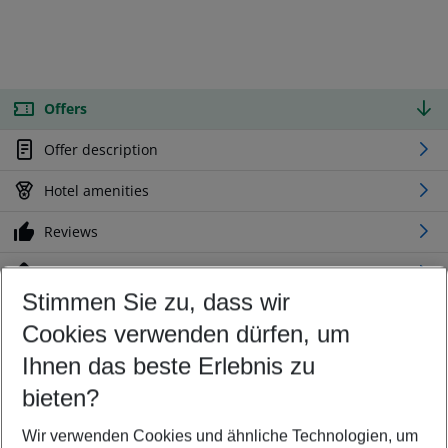
Offers
Offer description
Hotel amenities
Reviews
Location
Stimmen Sie zu, dass wir
Cookies verwenden dürfen, um
Customize your offer
Find the perfect deal which suits your best
Ihnen das beste Erlebnis zu
Your departure airport
bieten?
Any airport
Wir verwenden Cookies und ähnliche Technologien, um
Select your date range