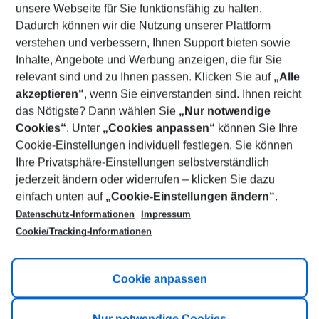
unsere Webseite für Sie funktionsfähig zu halten.
11/08/26
–
09/08/27
5-8 nights
Dadurch können wir die Nutzung unserer Plattform
Who will travel
verstehen und verbessern, Ihnen Support bieten sowie
2 adults
No children
Inhalte, Angebote und Werbung anzeigen, die für Sie
relevant sind und zu Ihnen passen. Klicken Sie auf
„Alle
Show more filter
akzeptieren“
, wenn Sie einverstanden sind. Ihnen reicht
das Nötigste? Dann wählen Sie
„Nur notwendige
Cookies“
. Unter
„Cookies anpassen“
können Sie Ihre
Cookie-Einstellungen individuell festlegen. Sie können
Ihre Privatsphäre-Einstellungen selbstverständlich
jederzeit ändern oder widerrufen – klicken Sie dazu
Footer
einfach unten auf
„Cookie-Einstellungen ändern“
.
Footer navigation
Title A
Datenschutz-Informationen
Impressum
Cookie/Tracking-Informationen
Link A
Title B
Link A
Cookie anpassen
Title C
Link A
Nur notwendige Cookies