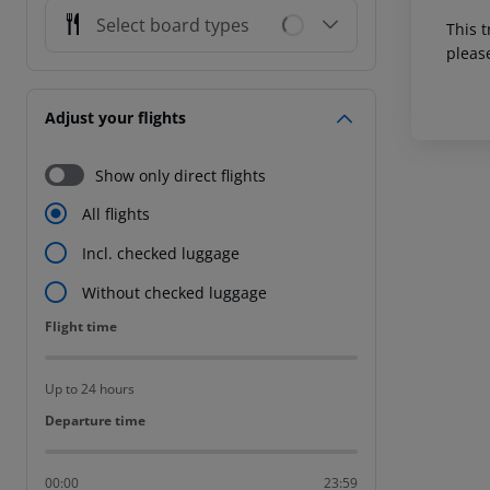
Select board types
This t
pleas
Adjust your flights
Show only direct flights
All flights
Incl. checked luggage
Without checked luggage
Flight time
Flight time
Up to 24 hours
Departure time
Departure time
00:00
23:59