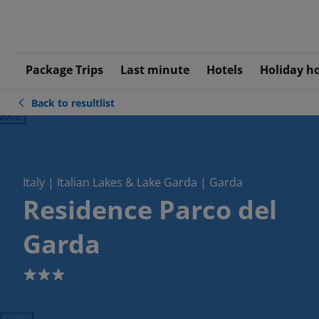
Package Trips
Last minute
Hotels
Holiday h
Back to resultlist
ious
Italy | Italian Lakes & Lake Garda | Garda
Residence Parco del
Garda
3