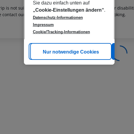
Sie dazu einfach unten auf
rip is not suitable for passengers with reduced mobility or disabil
„Cookie-Einstellungen ändern“
.
e contact our customer service before confirming your booking.
Datenschutz-Informationen
Impressum
Cookie/Tracking-Informationen
Cookie anpassen
Nur notwendige Cookies
Alle