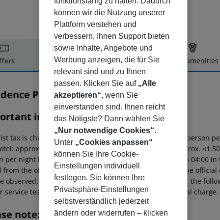
funktionsfähig zu halten. Dadurch
können wir die Nutzung unserer
Plattform verstehen und
verbessern, Ihnen Support bieten
sowie Inhalte, Angebote und
Werbung anzeigen, die für Sie
ffers
Offer description
Hotel amenities
relevant sind und zu Ihnen
r description
passen. Klicken Sie auf
„Alle
idence Parco del Garda
akzeptieren“
, wenn Sie
3
einverstanden sind. Ihnen reicht
ortant info
das Nötigste? Dann wählen Sie
„Nur notwendige Cookies“
.
ist tax is charged on site: 5?star hotel: approx. ¤4.50 per person p
Unter
„Cookies anpassen“
otel: approx. ¤2.50 per person per night 2?star hotel: approx. ¤1.5
können Sie Ihre Cookie-
 per night For scheduled arrivals at the destination from 04:00 in 
Einstellungen individuell
l from the official check-in time of the respective hotel. The offici
festlegen. Sie können Ihre
e observed. This includes return flights until 3.00 a.m. on the foll
Privatsphäre-Einstellungen
r service team, subject to availability and for an additional charge.
selbstverständlich jederzeit
ase note:
ändern oder widerrufen – klicken