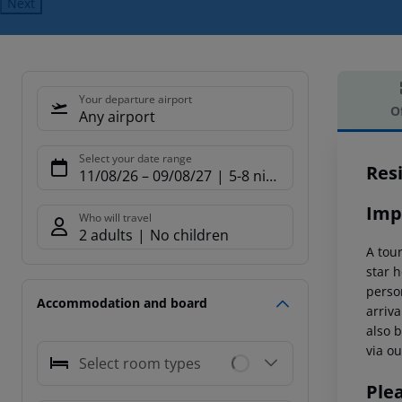
Next
Your departure airport
O
Any airport
Offe
Select your date range
Res
11/08/26
–
09/08/27
5-8 nights
Imp
Who will travel
2 adults
No children
A tour
star h
person
Accommodation and board
arriva
also b
via ou
Select room types
Ple