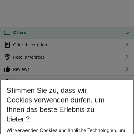
Offers
Offer description
Hotel amenities
Reviews
Location
Stimmen Sie zu, dass wir
Cookies verwenden dürfen, um
Customize your offer
Find the perfect deal which suits your best
Ihnen das beste Erlebnis zu
Your departure airport
bieten?
Any airport
Wir verwenden Cookies und ähnliche Technologien, um
Select your date range