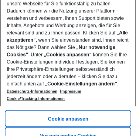
unsere Webseite für Sie funktionsfähig zu halten.
12/08/26
–
10/08/27
5-8 nights
Dadurch können wir die Nutzung unserer Plattform
Who will travel
verstehen und verbessern, Ihnen Support bieten sowie
2 adults
No children
Inhalte, Angebote und Werbung anzeigen, die für Sie
relevant sind und zu Ihnen passen. Klicken Sie auf
„Alle
Show more filter
akzeptieren“
, wenn Sie einverstanden sind. Ihnen reicht
das Nötigste? Dann wählen Sie
„Nur notwendige
Cookies“
. Unter
„Cookies anpassen“
können Sie Ihre
Cookie-Einstellungen individuell festlegen. Sie können
Ihre Privatsphäre-Einstellungen selbstverständlich
jederzeit ändern oder widerrufen – klicken Sie dazu
Footer
einfach unten auf
„Cookie-Einstellungen ändern“
.
Footer navigation
Title A
Datenschutz-Informationen
Impressum
Cookie/Tracking-Informationen
Link A
Title B
Link A
Cookie anpassen
Title C
Link A
Nur notwendige Cookies