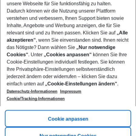
unsere Webseite für Sie funktionsfähig zu halten.
11/08/26
–
09/08/27
5-8 nights
Dadurch können wir die Nutzung unserer Plattform
Who will travel
verstehen und verbessern, Ihnen Support bieten sowie
2 adults
No children
Inhalte, Angebote und Werbung anzeigen, die für Sie
relevant sind und zu Ihnen passen. Klicken Sie auf
„Alle
Show more filter
akzeptieren“
, wenn Sie einverstanden sind. Ihnen reicht
das Nötigste? Dann wählen Sie
„Nur notwendige
Cookies“
. Unter
„Cookies anpassen“
können Sie Ihre
Cookie-Einstellungen individuell festlegen. Sie können
Ihre Privatsphäre-Einstellungen selbstverständlich
jederzeit ändern oder widerrufen – klicken Sie dazu
Footer
einfach unten auf
„Cookie-Einstellungen ändern“
.
Footer navigation
Title A
Datenschutz-Informationen
Impressum
Cookie/Tracking-Informationen
Link A
Title B
Link A
Cookie anpassen
Title C
Link A
Nur notwendige Cookies