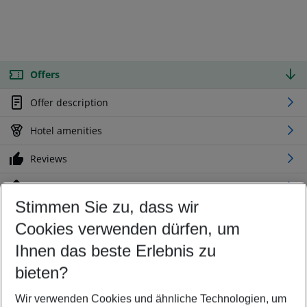
Offers
Offer description
Hotel amenities
Reviews
Location
Stimmen Sie zu, dass wir
Cookies verwenden dürfen, um
Customize your offer
Find the perfect deal which suits your best
Ihnen das beste Erlebnis zu
Your departure airport
bieten?
Any airport
Wir verwenden Cookies und ähnliche Technologien, um
Select your date range