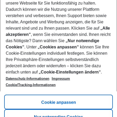
unsere Webseite für Sie funktionsfähig zu halten.
09/08/26
–
07/08/27
5-8 nights
Dadurch können wir die Nutzung unserer Plattform
Who will travel
verstehen und verbessern, Ihnen Support bieten sowie
2 adults
No children
Inhalte, Angebote und Werbung anzeigen, die für Sie
relevant sind und zu Ihnen passen. Klicken Sie auf
„Alle
Show more filter
akzeptieren“
, wenn Sie einverstanden sind. Ihnen reicht
das Nötigste? Dann wählen Sie
„Nur notwendige
Cookies“
. Unter
„Cookies anpassen“
können Sie Ihre
Cookie-Einstellungen individuell festlegen. Sie können
Ihre Privatsphäre-Einstellungen selbstverständlich
jederzeit ändern oder widerrufen – klicken Sie dazu
Footer
einfach unten auf
„Cookie-Einstellungen ändern“
.
Footer navigation
Title A
Datenschutz-Informationen
Impressum
Cookie/Tracking-Informationen
Link A
Title B
Link A
Cookie anpassen
Title C
Link A
Nur notwendige Cookies