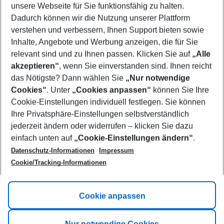
unsere Webseite für Sie funktionsfähig zu halten.
10/08/26
–
08/08/27
5-8 nights
Dadurch können wir die Nutzung unserer Plattform
Who will travel
verstehen und verbessern, Ihnen Support bieten sowie
2 adults
No children
Inhalte, Angebote und Werbung anzeigen, die für Sie
relevant sind und zu Ihnen passen. Klicken Sie auf
„Alle
Show more filter
akzeptieren“
, wenn Sie einverstanden sind. Ihnen reicht
das Nötigste? Dann wählen Sie
„Nur notwendige
Cookies“
. Unter
„Cookies anpassen“
können Sie Ihre
Cookie-Einstellungen individuell festlegen. Sie können
Ihre Privatsphäre-Einstellungen selbstverständlich
jederzeit ändern oder widerrufen – klicken Sie dazu
Footer
einfach unten auf
„Cookie-Einstellungen ändern“
.
Footer navigation
Title A
Datenschutz-Informationen
Impressum
Cookie/Tracking-Informationen
Link A
Title B
Link A
Cookie anpassen
Title C
Link A
Nur notwendige Cookies