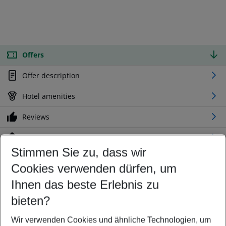
Offers
Offer description
Hotel amenities
Reviews
Location
Stimmen Sie zu, dass wir
Cookies verwenden dürfen, um
Customize your offer
Find the perfect deal which suits your best
Ihnen das beste Erlebnis zu
Your departure airport
bieten?
Any airport
Wir verwenden Cookies und ähnliche Technologien, um
Select your date range