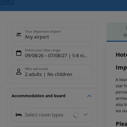
Next
Your departure airport
O
Any airport
Offe
Select your date range
Hot
09/08/26
–
07/08/27
5-8 nights
Imp
Who will travel
2 adults
No children
A tour
star h
person
Accommodation and board
arriva
also b
via ou
Select room types
Ple