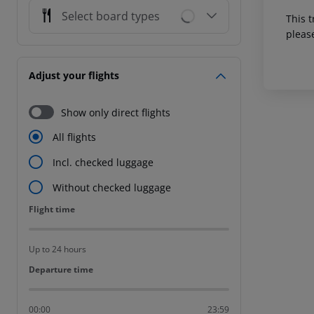
Select board types
This t
pleas
Adjust your flights
Show only direct flights
All flights
Incl. checked luggage
Without checked luggage
Flight time
Flight time
Up to 24 hours
Departure time
Departure time
00:00
23:59