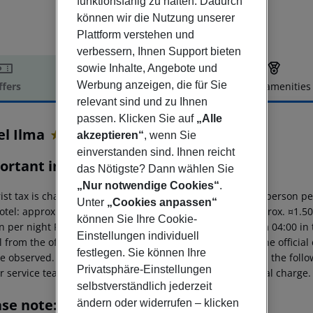
funktionsfähig zu halten. Dadurch
können wir die Nutzung unserer
Plattform verstehen und
verbessern, Ihnen Support bieten
sowie Inhalte, Angebote und
Werbung anzeigen, die für Sie
ffers
Offer description
Hotel amenities
relevant sind und zu Ihnen
r description
passen. Klicken Sie auf
„Alle
el Ilma
akzeptieren“
, wenn Sie
4
einverstanden sind. Ihnen reicht
ortant info
das Nötigste? Dann wählen Sie
„Nur notwendige Cookies“
.
ist tax is charged on site: 5?star hotel: approx. ¤4.50 per person p
Unter
„Cookies anpassen“
otel: approx. ¤2.50 per person per night 2?star hotel: approx. ¤1.5
können Sie Ihre Cookie-
 per night For scheduled arrivals at the destination from 04:00 in 
Einstellungen individuell
l from the official check-in time of the respective hotel. The offici
festlegen. Sie können Ihre
e observed. This includes return flights until 3.00 a.m. on the foll
Privatsphäre-Einstellungen
r service team, subject to availability and for an additional charge.
selbstverständlich jederzeit
ase note:
ändern oder widerrufen – klicken