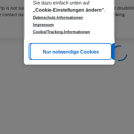
Sie dazu einfach unten auf
rip is not suitable for passengers with reduced mobility or disabil
„Cookie-Einstellungen ändern“
.
e contact our customer service before confirming your booking.
Datenschutz-Informationen
Impressum
Cookie/Tracking-Informationen
Cookie anpassen
Nur notwendige Cookies
Alle