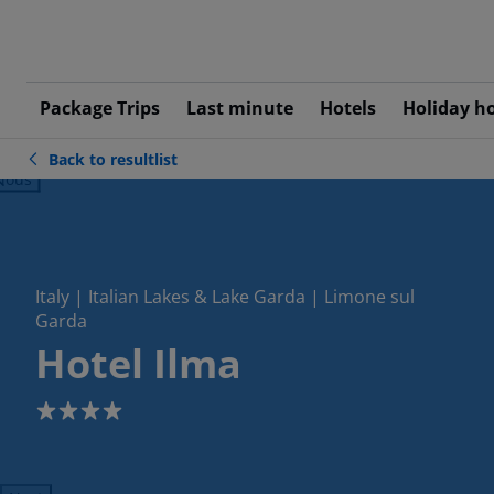
Package Trips
Last minute
Hotels
Holiday h
Back to resultlist
ious
Italy | Italian Lakes & Lake Garda | Limone sul
Garda
Hotel Ilma
4