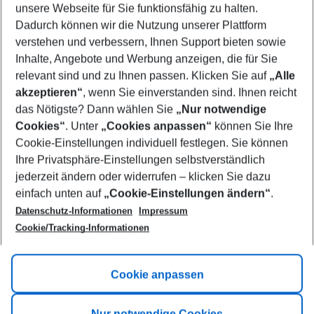
unsere Webseite für Sie funktionsfähig zu halten.
08/08/26
–
06/08/27
5-8 nights
Dadurch können wir die Nutzung unserer Plattform
Who will travel
verstehen und verbessern, Ihnen Support bieten sowie
2 adults
No children
Inhalte, Angebote und Werbung anzeigen, die für Sie
relevant sind und zu Ihnen passen. Klicken Sie auf
„Alle
Show more filter
akzeptieren“
, wenn Sie einverstanden sind. Ihnen reicht
das Nötigste? Dann wählen Sie
„Nur notwendige
Cookies“
. Unter
„Cookies anpassen“
können Sie Ihre
Cookie-Einstellungen individuell festlegen. Sie können
Ihre Privatsphäre-Einstellungen selbstverständlich
jederzeit ändern oder widerrufen – klicken Sie dazu
Footer
einfach unten auf
„Cookie-Einstellungen ändern“
.
Footer navigation
Title A
Datenschutz-Informationen
Impressum
Cookie/Tracking-Informationen
Link A
Title B
Link A
Cookie anpassen
Title C
Link A
Nur notwendige Cookies