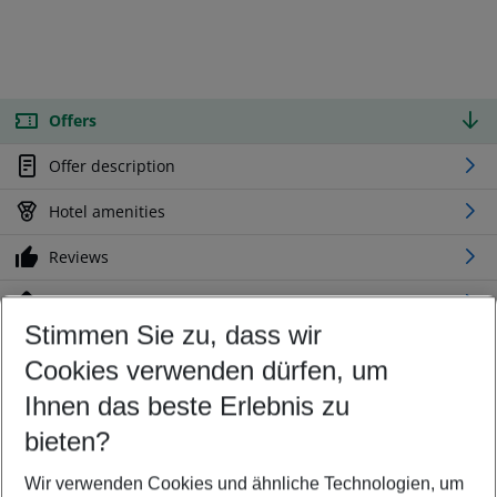
Offers
Offer description
Hotel amenities
Reviews
Location
Stimmen Sie zu, dass wir
Cookies verwenden dürfen, um
Customize your offer
Find the perfect deal which suits your best
Ihnen das beste Erlebnis zu
Your departure airport
bieten?
Any airport
Wir verwenden Cookies und ähnliche Technologien, um
Select your date range