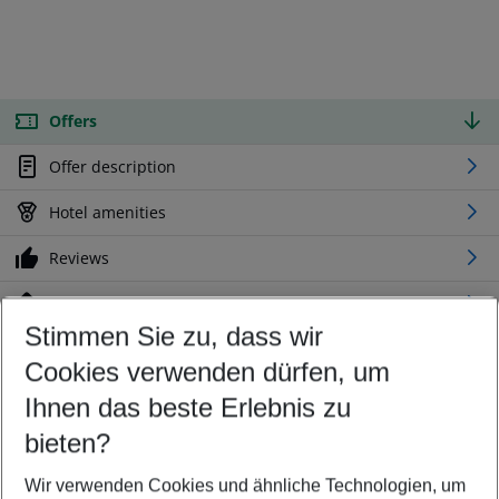
Offers
Offer description
Hotel amenities
Reviews
Location
Stimmen Sie zu, dass wir
Cookies verwenden dürfen, um
Customize your offer
Find the perfect deal which suits your best
Ihnen das beste Erlebnis zu
Your departure airport
bieten?
Any airport
Wir verwenden Cookies und ähnliche Technologien, um
Select your date range