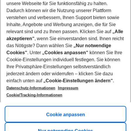
unsere Webseite für Sie funktionsfähig zu halten.
09/08/26
–
07/08/27
5-8 nights
Dadurch können wir die Nutzung unserer Plattform
Who will travel
verstehen und verbessern, Ihnen Support bieten sowie
2 adults
No children
Inhalte, Angebote und Werbung anzeigen, die für Sie
relevant sind und zu Ihnen passen. Klicken Sie auf
„Alle
Show more filter
akzeptieren“
, wenn Sie einverstanden sind. Ihnen reicht
das Nötigste? Dann wählen Sie
„Nur notwendige
Cookies“
. Unter
„Cookies anpassen“
können Sie Ihre
Cookie-Einstellungen individuell festlegen. Sie können
Ihre Privatsphäre-Einstellungen selbstverständlich
jederzeit ändern oder widerrufen – klicken Sie dazu
Footer
einfach unten auf
„Cookie-Einstellungen ändern“
.
Footer navigation
Title A
Datenschutz-Informationen
Impressum
Cookie/Tracking-Informationen
Link A
Title B
Link A
Cookie anpassen
Title C
Link A
Nur notwendige Cookies