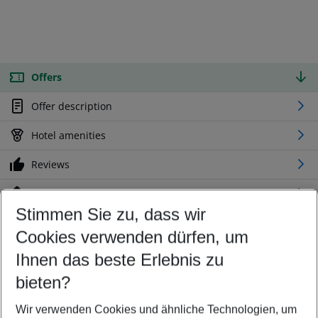
Offers
Offer description
Hotel amenities
Reviews
Location
Stimmen Sie zu, dass wir
Cookies verwenden dürfen, um
Customize your offer
Find the perfect deal which suits your best
Ihnen das beste Erlebnis zu
Your departure airport
bieten?
Any airport
Wir verwenden Cookies und ähnliche Technologien, um
Select your date range