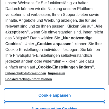
unsere Webseite für Sie funktionsfähig zu halten.
10/08/26
–
08/08/27
5-8 nights
Dadurch können wir die Nutzung unserer Plattform
Who will travel
verstehen und verbessern, Ihnen Support bieten sowie
2 adults
No children
Inhalte, Angebote und Werbung anzeigen, die für Sie
relevant sind und zu Ihnen passen. Klicken Sie auf
„Alle
Show more filter
akzeptieren“
, wenn Sie einverstanden sind. Ihnen reicht
das Nötigste? Dann wählen Sie
„Nur notwendige
Cookies“
. Unter
„Cookies anpassen“
können Sie Ihre
Cookie-Einstellungen individuell festlegen. Sie können
Ihre Privatsphäre-Einstellungen selbstverständlich
jederzeit ändern oder widerrufen – klicken Sie dazu
Footer
einfach unten auf
„Cookie-Einstellungen ändern“
.
Footer navigation
Title A
Datenschutz-Informationen
Impressum
Cookie/Tracking-Informationen
Link A
Title B
Link A
Cookie anpassen
Title C
Link A
Nur notwendige Cookies